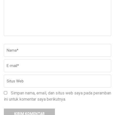
Nama
*
E-
Si
ma
W
Simpan nama, email, dan situs web saya pada peramban
ini untuk komentar saya berikutnya.