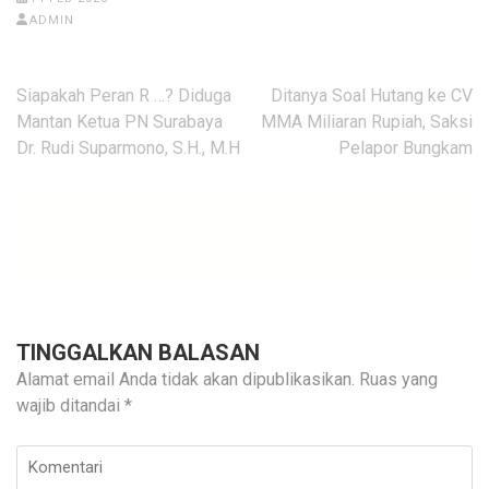
ADMIN
Navigasi
Siapakah Peran R …? Diduga
Ditanya Soal Hutang ke CV
pos
Mantan Ketua PN Surabaya
MMA Miliaran Rupiah, Saksi
Dr. Rudi Suparmono, S.H., M.H
Pelapor Bungkam
TINGGALKAN BALASAN
Alamat email Anda tidak akan dipublikasikan.
Ruas yang
wajib ditandai
*
Komentari