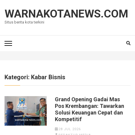
Lompat
ke
WARNAKOTANEWS.COM
konten
Situs berita kota terkini
(Tekan
Enter)
Kategori:
Kabar Bisnis
Grand Opening Gadai Mas
Pos Krembangan: Tawarkan
Solusi Keuangan Cepat dan
Kompetitif
28 JUL 2026