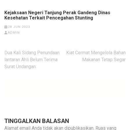
Kejaksaan Negeri Tanjung Perak Gandeng Dinas
Kesehatan Terkait Pencegahan Stunting
28 JUN 2023
ADMIN
Navigasi
Dua Kali Sidang Penundaan
Kiat Cermat Mengelola Bahan
pos
lantaran Ahli Belum Terima
Makanan Tetap Segar
Surat Undangan
TINGGALKAN BALASAN
Alamat email Anda tidak akan dipublikasikan.
Ruas yang