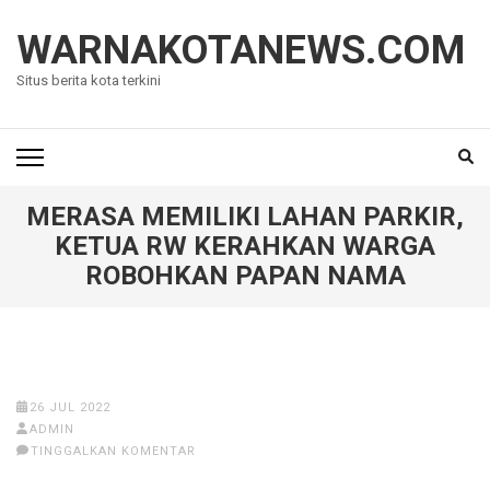
Lompat
ke
WARNAKOTANEWS.COM
konten
Situs berita kota terkini
(Tekan
Enter)
MERASA MEMILIKI LAHAN PARKIR,
KETUA RW KERAHKAN WARGA
ROBOHKAN PAPAN NAMA
26 JUL 2022
ADMIN
TINGGALKAN KOMENTAR