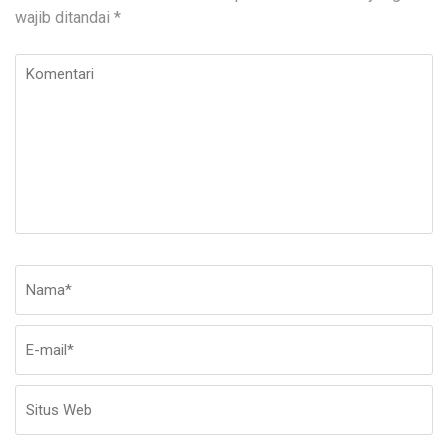
wajib ditandai
*
Komentari
Nama
*
E-
Si
ma
W