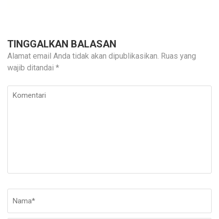
TINGGALKAN BALASAN
Alamat email Anda tidak akan dipublikasikan.
Ruas yang
wajib ditandai
*
Komentari
Nama
*
E-
Si
ma
W