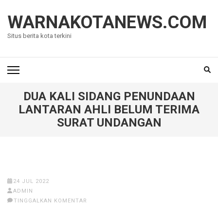
Lompat
ke
WARNAKOTANEWS.COM
konten
Situs berita kota terkini
(Tekan
Enter)
DUA KALI SIDANG PENUNDAAN
LANTARAN AHLI BELUM TERIMA
SURAT UNDANGAN
24 JUL 2022
ADMIN
TINGGALKAN KOMENTAR