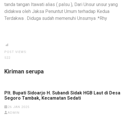
tanda tangan Itawati alias ( palsu ), Dari Unsur unsur yang
didakwa oleh Jaksa Penuntut Umum terhadap Kedua
Terdakwa . Diduga sudah memenuhi Unsurnya .*Rhy
POST VIEWS:
522
Kiriman serupa
Plt. Bupati Sidoarjo H. Subandi Sidak HGB Laut di Desa
Segoro Tambak, Kecamatan Sedati
26 JAN 2025
ADMIN