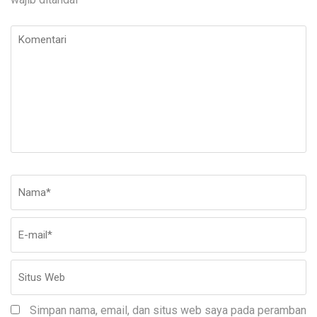
Komentari
Nama
*
E-
Si
ma
W
Simpan nama, email, dan situs web saya pada peramban