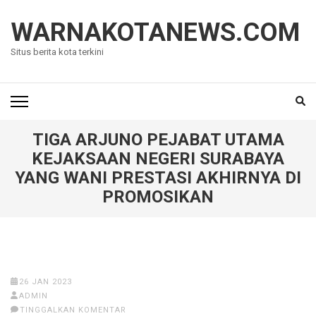
Lompat
ke
WARNAKOTANEWS.COM
konten
Situs berita kota terkini
(Tekan
Enter)
TIGA ARJUNO PEJABAT UTAMA
KEJAKSAAN NEGERI SURABAYA
YANG WANI PRESTASI AKHIRNYA DI
PROMOSIKAN
26 JAN 2023
ADMIN
TINGGALKAN KOMENTAR