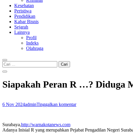
Kriminal
Kesehatan
Peristiwa
Pendidikan
Kabar Bisnis
Sejarah
Lainnya
Profil
Indeks
Olahraga
Cari
untuk:
Siapakah Peran R …? Diduga M
6 Nov 2024
admin
Tinggalkan komentar
Surabaya,
http://warnakotanews.com
Adanya Inisial R yang merupahkan Pejabat Pengadilan Negeri Surab