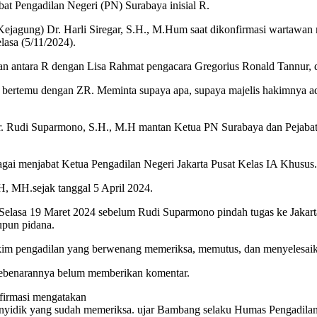
at Pengadilan Negeri (PN) Surabaya inisial R.
agung) Dr. Harli Siregar, S.H., M.Hum saat dikonfirmasi wartawan
lasa (5/11/2024).
uan antara R dengan Lisa Rahmat pengacara Gregorius Ronald Tannur,
 bertemu dengan ZR. Meminta supaya apa, supaya majelis hakimnya ad
ni Dr. Rudi Suparmono, S.H., M.H mantan Ketua PN Surabaya dan Pej
gai menjabat Ketua Pengadilan Negeri Jakarta Pusat Kelas IA Khusus.
H, MH.sejak tanggal 5 April 2024.
 Selasa 19 Maret 2024 sebelum Rudi Suparmono pindah tugas ke Jakar
upun pidana.
kim pengadilan yang berwenang memeriksa, memutus, dan menyelesaikan
kebenarannya belum memberikan komentar.
firmasi mengatakan
 penyidik yang sudah memeriksa. ujar Bambang selaku Humas Pengadila