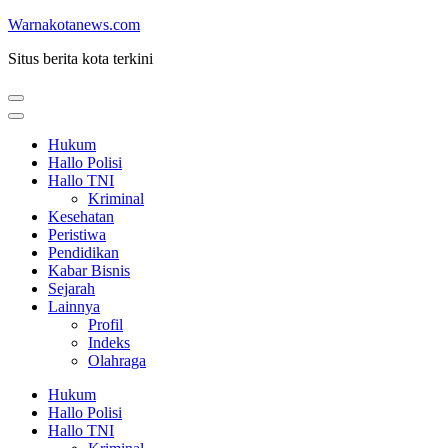
Lompat
Warnakotanews.com
ke
Situs berita kota terkini
konten
(Tekan
Enter)
Hukum
Hallo Polisi
Hallo TNI
Kriminal
Kesehatan
Peristiwa
Pendidikan
Kabar Bisnis
Sejarah
Lainnya
Profil
Indeks
Olahraga
Hukum
Hallo Polisi
Hallo TNI