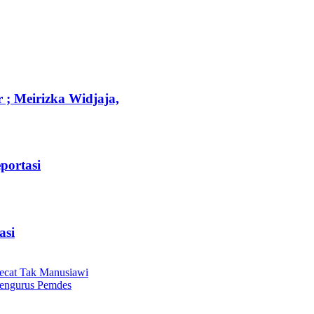
; Meirizka Widjaja,
portasi
asi
pecat Tak Manusiawi
 Pengurus Pemdes