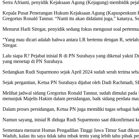
Serra Afrianti, penyidik Kejaksaan Agung (Kejagung) membidik pejab
Kepala Pusat Penerangan Hukum Kejaksaan Agung (Kapuspenkum Kej
Gregorius Ronald Tannur. “Nanti itu akan didalami juga,” katanya, Se
Menurut Harli Siregar, penyidik sedang fokus mengusut soal pertem
“Yang mau dicari adalah bahwa antara LR bertemu dengan R, setelah
Siregar.
Lalu siapa R? Pejabat inisial R di PN Surabaya yang dikenal yak
yang menetap di PN Surabaya.
Sedangkan Rudi Suparmono sejak April 2024 sudah serah terima seba
Sejak pergantian, Ketua PN Surabaya dijabat oleh Dadi Rachmadi, S
Melihat jadwal sidang Gregorius Ronald Tannur, sudah dimulai pada
menunjuk Majelis Hakim dalam persidangan, baik sidang perdata ma
Dalam proses persidangan, Ketua PN juga memiliki tugas sebagai ha
Namun sayang, inisial R diduga Rudi Suparmono saat dikonfirmasi 
Sementara menurut Humas Pengadilan Tinggi Jawa Timur Saat dikon
Waduh, kalau itu saya tidak tahu mbak tentu yang lebih tahu pihak