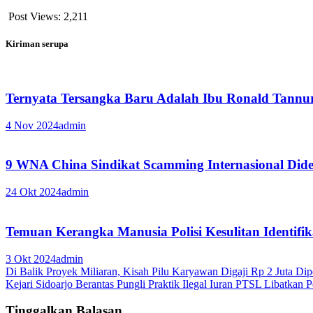
Post Views:
2,211
Kiriman serupa
Ternyata Tersangka Baru Adalah Ibu Ronald Tannur 
4 Nov 2024
admin
9 WNA China Sindikat Scamming Internasional Dide
24 Okt 2024
admin
Temuan Kerangka Manusia Polisi Kesulitan Identifik
3 Okt 2024
admin
Navigasi
Di Balik Proyek Miliaran, Kisah Pilu Karyawan Digaji Rp 2 Juta Di
Kejari Sidoarjo Berantas Pungli Praktik Ilegal Iuran PTSL Libatkan
pos
Tinggalkan Balasan