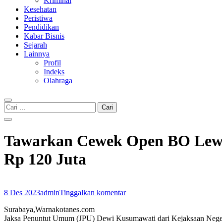
Kriminal
Kesehatan
Peristiwa
Pendidikan
Kabar Bisnis
Sejarah
Lainnya
Profil
Indeks
Olahraga
Cari
untuk:
Tawarkan Cewek Open BO Lewat
Rp 120 Juta
8 Des 2023
admin
Tinggalkan komentar
Surabaya,Warnakotanes.com
Jaksa Penuntut Umum (JPU) Dewi Kusumawati dari Kejaksaan Negeri