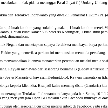
kan melakukan tindak pidana melanggar Pasal 2 ayat (1) Undang-Und
akim dan Terdakwa Indrawanto yang diwakili Penasihat Hukum (PH)-n
 Sutra, 2 buah kondom yang sudah digunakan, 1 buah kondom merek 
anto, 1 buah kunci kamar 505 hotel 88 Kedungsari, 1 buah struk pem
ntuk dimusnahkan.
ntuk Negara dan menetapkan supaya Terdakwa membayar biaya perkara
is Hakim yang memeriksa perkara ini memutuskan menunda persidangan
to menyampaikan kliennya menawarkan perempuan melalui media sosi
rimana, Rayyan menjawab dari seseorang bernama B (Baday Antariksa In
ria (Spa & Massage di kawasan Kedungdoro), Rayyan mengatakan tida
onya kepada klien kita. Bisa jadi kalau memang disitu (Gandaria) kita
nerangkan Terdakwa Indrawanto mulanya pada hari Senin, 10 Juli 202
ta yang melayani jasa Open BO melalui akun Facebook miliknya di
ihubungi oleh seseorang customer melalui inbox di Facebook yaitu sa