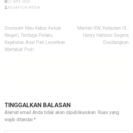
21 APR 2026
REDAKTUR MEDIA
Navigasi
Disinyalir Mau Kabur Keluar
Mantan RW, Kalijudan IX ,
pos
Negeri, Terduga Pelaku
Henry Hartono Segera
Kejahatan Asal Pati Lecehkan
Disidangkan
Martabat Polri
TINGGALKAN BALASAN
Alamat email Anda tidak akan dipublikasikan.
Ruas yang
wajib ditandai
*