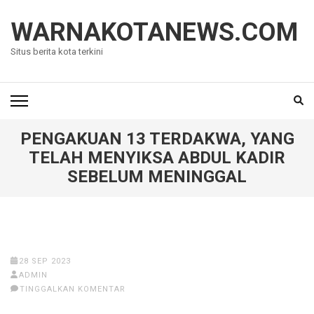
Lompat
ke
WARNAKOTANEWS.COM
konten
Situs berita kota terkini
(Tekan
Enter)
PENGAKUAN 13 TERDAKWA, YANG
TELAH MENYIKSA ABDUL KADIR
SEBELUM MENINGGAL
28 SEP 2023
ADMIN
TINGGALKAN KOMENTAR