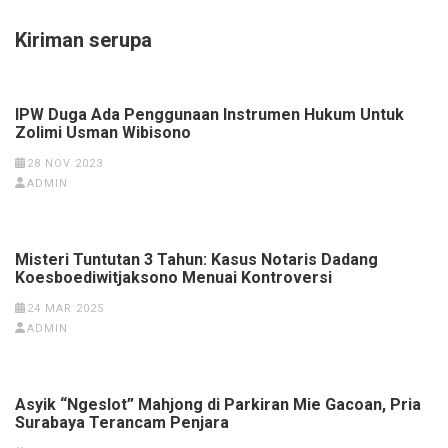
Kiriman serupa
IPW Duga Ada Penggunaan Instrumen Hukum Untuk
Zolimi Usman Wibisono
28 NOV 2023
ADMIN
Misteri Tuntutan 3 Tahun: Kasus Notaris Dadang
Koesboediwitjaksono Menuai Kontroversi
24 MAR 2025
ADMIN
Asyik “Ngeslot” Mahjong di Parkiran Mie Gacoan, Pria
Surabaya Terancam Penjara