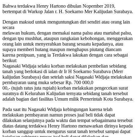
Bahwa terdakwa Henry Hartono dibulan Nopember 2019,
bertempat di Warkop Jalan r. H. Soekarno Mer Kalijudan Surabaya.
Dengan maksud untuk menguntungkan diri sendiri atau orang lain
secara
melawan hukum, dengan memakai nama palsu atau martabat palsu,
dengan tpu mushhat, ataupun rangkaian kebohongan, menggerakan
orang lain untuk menyerahkan barang sesuatu kepadanya, atau
supaya memberi hutang maupun menghapus piutang diancam
karena penipuan, yang ia Terdakwa lakukan dengan cara sebagai
berikut:
Nagasaki Widjaja selaku korban melakukan pembelian sebidang
tanah yang berlokasi di ialan dr Ir H Soekarno Surabava (Merr
kalijudan Surabaya) dan setelah saksi Nagasaki Widjaja melakukan
pernbayaran uang muka sebesar Rp. 700 000,0
00,- (tujuh ratus juta rupiah) korban melakukan pengecekan surat
suratnya di Kelurahan Kalijudan ternyata sebidang tanah tersebut
adalah bagian dari fasilitas Umum milik Pernerintah Kota Surabaya.
Pada saat itu Nagasaki Widjaja kebingungan karena telah
melakukan pembayaran namun proses jual beli tidak dapat
dilakukan selanjutnya pada waktu dan tempat sebagaimana tersebut
diatas datang terdakwa Henry Hartono menawarkan dirinya kepada
korban sanggup untuk mengurus surat tanah tersebut sampai dapat
kejelasan sehingga proses jual beli dapat dilakukan dan