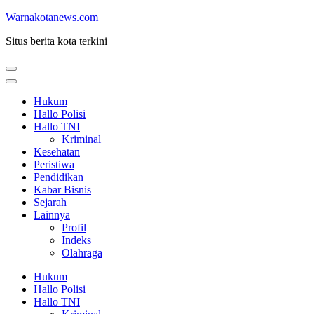
Lompat
Warnakotanews.com
ke
Situs berita kota terkini
konten
(Tekan
Enter)
Hukum
Hallo Polisi
Hallo TNI
Kriminal
Kesehatan
Peristiwa
Pendidikan
Kabar Bisnis
Sejarah
Lainnya
Profil
Indeks
Olahraga
Hukum
Hallo Polisi
Hallo TNI