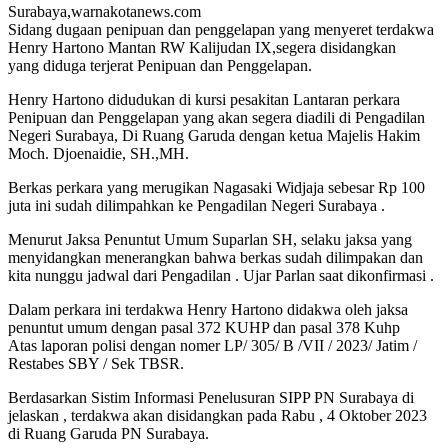
Surabaya,warnakotanews.com
Sidang dugaan penipuan dan penggelapan yang menyeret terdakwa
Henry Hartono Mantan RW Kalijudan IX,segera disidangkan
yang diduga terjerat Penipuan dan Penggelapan.
Henry Hartono didudukan di kursi pesakitan Lantaran perkara
Penipuan dan Penggelapan yang akan segera diadili di Pengadilan
Negeri Surabaya, Di Ruang Garuda dengan ketua Majelis Hakim
Moch. Djoenaidie, SH.,MH.
Berkas perkara yang merugikan Nagasaki Widjaja sebesar Rp 100
juta ini sudah dilimpahkan ke Pengadilan Negeri Surabaya .
Menurut Jaksa Penuntut Umum Suparlan SH, selaku jaksa yang
menyidangkan menerangkan bahwa berkas sudah dilimpakan dan
kita nunggu jadwal dari Pengadilan . Ujar Parlan saat dikonfirmasi .
Dalam perkara ini terdakwa Henry Hartono didakwa oleh jaksa
penuntut umum dengan pasal 372 KUHP dan pasal 378 Kuhp
Atas laporan polisi dengan nomer LP/ 305/ B /VII / 2023/ Jatim /
Restabes SBY / Sek TBSR.
Berdasarkan Sistim Informasi Penelusuran SIPP PN Surabaya di
jelaskan , terdakwa akan disidangkan pada Rabu , 4 Oktober 2023
di Ruang Garuda PN Surabaya.