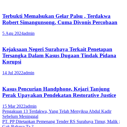
Terbukti Memalsukan Gelar Palsu , Terdakwa
Robert Simangunsong, Cuma Divonis Percobaan
5 Agu 2024
admin
Kejaksaan Negeri Surabaya Terkait Penetapan
Tersangka Dalam Kasus Dugaan Tindak Pidana
Korupsi
14 Jul 2022
admin
Kasus Pencurian Handphone, Kejari Tanjung
Perak Upayakan Pendekatan Restorative Justice
15 Mar 2022
admin
Navigasi
Pengakuan 13 Terdakwa, Yang Telah Menyiksa Abdul Kadir
Sebelum Meninggal
pos
PT. PP Ditetapkan Pemenang Tender RS Surabaya Timur, Malik ;
Gak Bahaya Ta ?