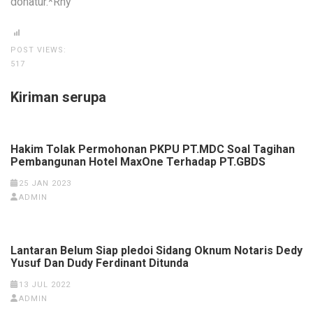
donatur.*Rhy
POST VIEWS:
517
Kiriman serupa
Hakim Tolak Permohonan PKPU PT.MDC Soal Tagihan
Pembangunan Hotel MaxOne Terhadap PT.GBDS
25 JAN 2023
ADMIN
Lantaran Belum Siap pledoi Sidang Oknum Notaris Dedy
Yusuf Dan Dudy Ferdinant Ditunda
13 JUL 2022
ADMIN