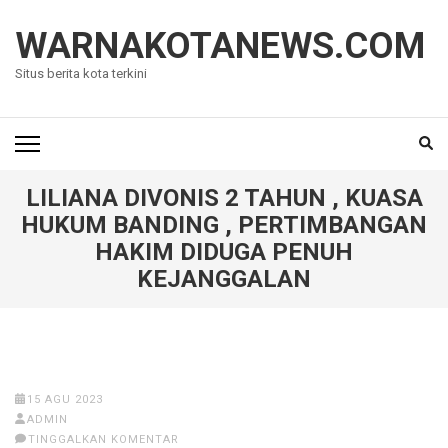
Lompat
ke
WARNAKOTANEWS.COM
konten
Situs berita kota terkini
(Tekan
Enter)
LILIANA DIVONIS 2 TAHUN , KUASA
HUKUM BANDING , PERTIMBANGAN
HAKIM DIDUGA PENUH
KEJANGGALAN
15 AGU 2023
ADMIN
TINGGALKAN KOMENTAR