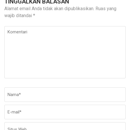
TINGGALKAN BALASAN
Alamat email Anda tidak akan dipublikasikan.
Ruas yang
wajib ditandai
*
Komentari
Nama
*
E-
Si
ma
W