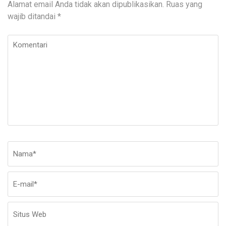
Alamat email Anda tidak akan dipublikasikan.
Ruas yang
wajib ditandai
*
Komentari
Nama
*
E-
Si
ma
W