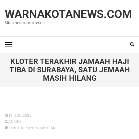
Lompat
ke
WARNAKOTANEWS.COM
konten
Situs berita kota terkini
(Tekan
Enter)
KLOTER TERAKHIR JAMAAH HAJI
TIBA DI SURABAYA, SATU JEMAAH
MASIH HILANG
11 JUL 2025
ADMIN
TINGGALKAN KOMENTAR