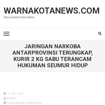
Lompat
ke
WARNAKOTANEWS.COM
konten
Situs berita kota terkini
(Tekan
Enter)
JARINGAN NARKOBA
ANTARPROVINSI TERUNGKAP,
KURIR 2 KG SABU TERANCAM
HUKUMAN SEUMUR HIDUP
11 JUL 2025
ADMIN
TINGGALKAN KOMENTAR