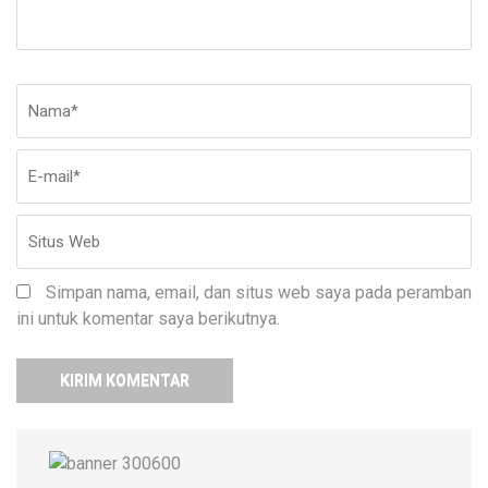
Nama
*
E-
Si
ma
W
Simpan nama, email, dan situs web saya pada peramban
ini untuk komentar saya berikutnya.