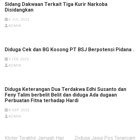
Sidang Dakwaan Terkait Tiga Kurir Narkoba
Disidangkan
6 JUL 2022
ADMIN
Diduga Cek dan BG Kosong PT BSJ Berpotensi Pidana .
9 FEB 2023
ADMIN
Diduga Keterangan Dua Terdakwa Edhi Susanto dan
Feny Talim berbelit Belit dan diduga Ada dugaan
Perbuatan Fitna terhadap Hardi
8 SEP 2022
ADMIN
Navigasi
Kloter Terakhir Jamaah Haji
Diduga Jawa Pos Terancam