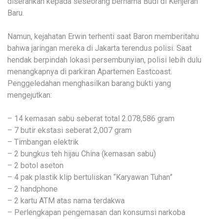
diserahkan kepada seseorang bernama Budi di Kenjeran
Baru.
Namun, kejahatan Erwin terhenti saat Baron memberitahu
bahwa jaringan mereka di Jakarta terendus polisi. Saat
hendak berpindah lokasi persembunyian, polisi lebih dulu
menangkapnya di parkiran Apartemen Eastcoast.
Penggeledahan menghasilkan barang bukti yang
mengejutkan:
– 14 kemasan sabu seberat total 2.078,586 gram
– 7 butir ekstasi seberat 2,007 gram
– Timbangan elektrik
– 2 bungkus teh hijau China (kemasan sabu)
– 2 botol aseton
– 4 pak plastik klip bertuliskan “Karyawan Tuhan”
– 2 handphone
– 2 kartu ATM atas nama terdakwa
– Perlengkapan pengemasan dan konsumsi narkoba