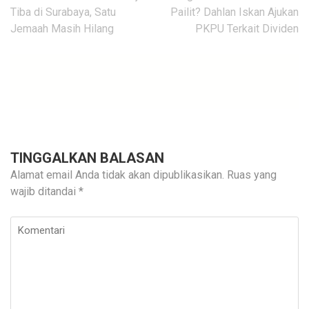
pos
Tiba di Surabaya, Satu
Pailit? Dahlan Iskan Ajukan
Jemaah Masih Hilang
PKPU Terkait Dividen
TINGGALKAN BALASAN
Alamat email Anda tidak akan dipublikasikan.
Ruas yang
wajib ditandai
*
Komentari