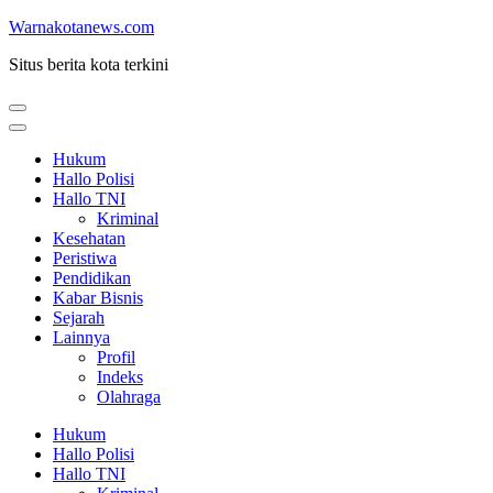
Lompat
Warnakotanews.com
ke
Situs berita kota terkini
konten
(Tekan
Enter)
Hukum
Hallo Polisi
Hallo TNI
Kriminal
Kesehatan
Peristiwa
Pendidikan
Kabar Bisnis
Sejarah
Lainnya
Profil
Indeks
Olahraga
Hukum
Hallo Polisi
Hallo TNI