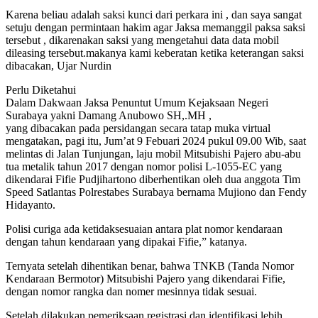
Karena beliau adalah saksi kunci dari perkara ini , dan saya sangat
setuju dengan permintaan hakim agar Jaksa memanggil paksa saksi
tersebut , dikarenakan saksi yang mengetahui data data mobil
dileasing tersebut.makanya kami keberatan ketika keterangan saksi
dibacakan, Ujar Nurdin
Perlu Diketahui
Dalam Dakwaan Jaksa Penuntut Umum Kejaksaan Negeri
Surabaya yakni Damang Anubowo SH,.MH ,
yang dibacakan pada persidangan secara tatap muka virtual
mengatakan, pagi itu, Jum’at 9 Febuari 2024 pukul 09.00 Wib, saat
melintas di Jalan Tunjungan, laju mobil Mitsubishi Pajero abu-abu
tua metalik tahun 2017 dengan nomor polisi L-1055-EC yang
dikendarai Fifie Pudjihartono diberhentikan oleh dua anggota Tim
Speed Satlantas Polrestabes Surabaya bernama Mujiono dan Fendy
Hidayanto.
Polisi curiga ada ketidaksesuaian antara plat nomor kendaraan
dengan tahun kendaraan yang dipakai Fifie,” katanya.
Ternyata setelah dihentikan benar, bahwa TNKB (Tanda Nomor
Kendaraan Bermotor) Mitsubishi Pajero yang dikendarai Fifie,
dengan nomor rangka dan nomer mesinnya tidak sesuai.
Setelah dilakukan pemeriksaan registrasi dan identifikasi lebih