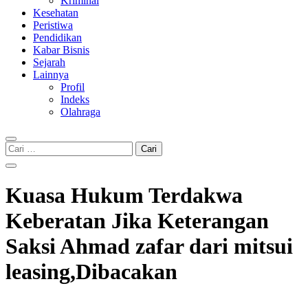
Kriminal
Kesehatan
Peristiwa
Pendidikan
Kabar Bisnis
Sejarah
Lainnya
Profil
Indeks
Olahraga
Cari
untuk:
Kuasa Hukum Terdakwa
Keberatan Jika Keterangan
Saksi Ahmad zafar dari mitsui
leasing,Dibacakan