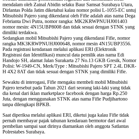
mendalam oleh Zainal Abidin selaku Baur Samsat Surabaya Utara,
Dirlantas Polda Jatim diketahui kalau nomor polisi L-1055-EC untuj
Mitsubishi Pajero yang dikendarai oleh Fifie adalah atas nama Dega
Febrianta Dwi Putra, nomor rangka: MK2KRWPNUHJ001403
nomor mesin: 4N15UBP8008 dan tidak sesuai dengan STNK yang
dimiliki terdakwa.
Sedangkan mobil Mitsubishi Pajero yang dikendarai Fifie, nomor
rangka MK3KRWPNUHJ000648, nomor mesin 4N15UBP3556.
Pada registrasi kendaraan melalui aplikasi ERI (Elektronik
Registrasi dan Identifikasi) muncul data pemilik atas nama Edi
Handojo SH, alamat Jalan Surakarta 27 No.13 GKB Gresik, Nomor
Polisi: W-1949-CN, Merk/Type : Mitsubishi Pajero SPT 2.4L DKR-
H 4X2 8AT dan tidak sesuai dengan STNK yang dimiliki Fifie.
Sewaktu di interogasi, Fifie mengaku membeli mobil Mitsubishi
Pajero tersebut pada Tahun 2021 dari seorang laki-laki yang tidak
dia kenal dari iklan marketplace facebook dengan harga Rp.250
Juta, dengan menggunakan STNK atas nama Fifie Pudjihartono
tanpa dilengkapi BPKB.
Saat diperiksa melalui aplikasi ERI, diketui juga kalau Fifie tidak
pernah membayar pajak tahunan kendaraan bermotor dari awal
pembelian sampai saat dirinya diamankan oleh anggota Satlantas
Polrestabes Surabaya.