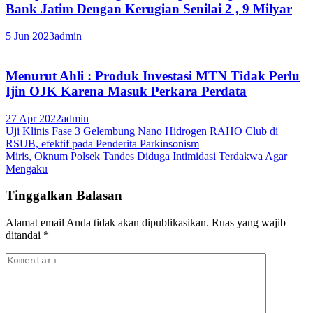
Bank Jatim Dengan Kerugian Senilai 2 , 9 Milyar
5 Jun 2023
admin
Menurut Ahli : Produk Investasi MTN Tidak Perlu
Ijin OJK Karena Masuk Perkara Perdata
27 Apr 2022
admin
Navigasi
Uji Klinis Fase 3 Gelembung Nano Hidrogen RAHO Club di
RSUB, efektif pada Penderita Parkinsonism
pos
Miris, Oknum Polsek Tandes Diduga Intimidasi Terdakwa Agar
Mengaku
Tinggalkan Balasan
Alamat email Anda tidak akan dipublikasikan.
Ruas yang wajib
ditandai
*
Komentari