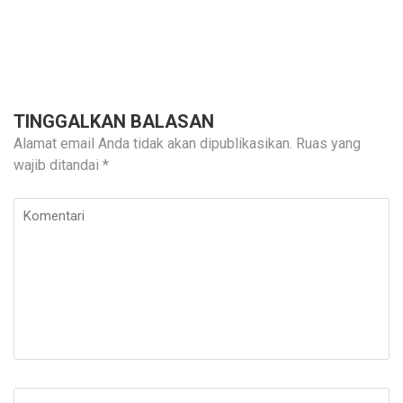
TINGGALKAN BALASAN
Alamat email Anda tidak akan dipublikasikan.
Ruas yang
wajib ditandai
*
Komentari
Nama
*
E-
Si