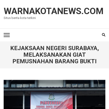
Lompat
ke
WARNAKOTANEWS.COM
konten
Situs berita kota terkini
(Tekan
Enter)
KEJAKSAAN NEGERI SURABAYA,
MELAKSANAKAN GIAT
PEMUSNAHAN BARANG BUKTI