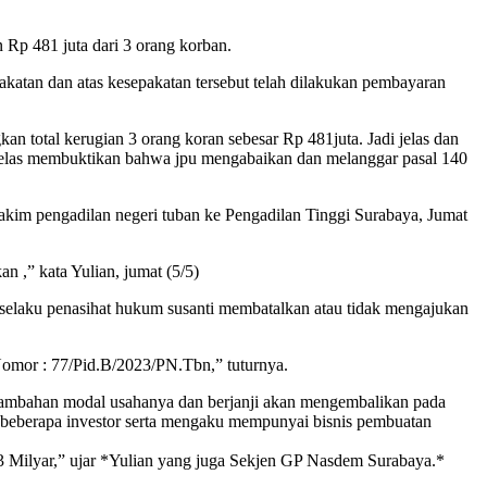
Rp 481 juta dari 3 orang korban.
katan dan atas kesepakatan tersebut telah dilakukan pembayaran
total kerugian 3 orang koran sebesar Rp 481juta. Jadi jelas dan
i jelas membuktikan bahwa jpu mengabaikan dan melanggar pasal 140
kim pengadilan negeri tuban ke Pengadilan Tinggi Surabaya, Jumat
 ,” kata Yulian, jumat (5/5)
i selaku penasihat hukum susanti membatalkan atau tidak mengajukan
omor : 77/Pid.B/2023/PN.Tbn,” tuturnya.
ambahan modal usahanya dan berjanji akan mengembalikan pada
 beberapa investor serta mengaku mempunyai bisnis pembuatan
 3 Milyar,” ujar *Yulian yang juga Sekjen GP Nasdem Surabaya.*