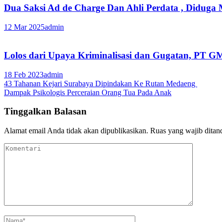
Dua Saksi Ad de Charge Dan Ahli Perdata , Didug
12 Mar 2025
admin
Lolos dari Upaya Kriminalisasi dan Gugatan, PT 
18 Feb 2023
admin
Navigasi
43 Tahanan Kejari Surabaya Dipindakan Ke Rutan Medaeng
Dampak Psikologis Perceraian Orang Tua Pada Anak
pos
Tinggalkan Balasan
Alamat email Anda tidak akan dipublikasikan.
Ruas yang wajib ditan
Komentari
Nama
*