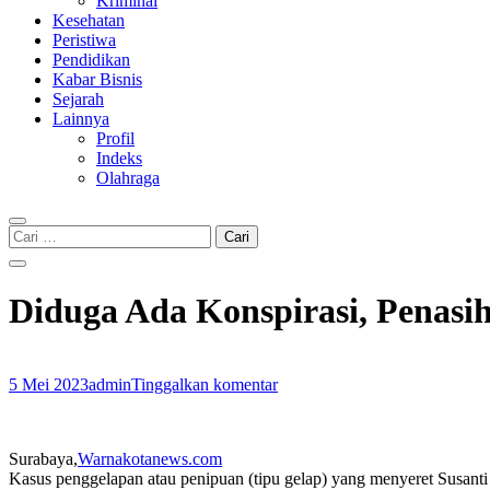
Kriminal
Kesehatan
Peristiwa
Pendidikan
Kabar Bisnis
Sejarah
Lainnya
Profil
Indeks
Olahraga
Cari
untuk:
Diduga Ada Konspirasi, Penas
5 Mei 2023
admin
Tinggalkan komentar
Surabaya,
Warnakotanews.com
Kasus penggelapan atau penipuan (tipu gelap) yang menyeret Susanti