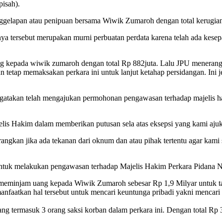
pisah).
nggelapan atau penipuan bersama Wiwik Zumaroh dengan total kerugian 
a tersebut merupakan murni perbuatan perdata karena telah ada kesepa
kepada wiwik zumaroh dengan total Rp 882juta. Lalu JPU menerangkan 
n tetap memaksakan perkara ini untuk lanjut ketahap persidangan. In
gatakan telah mengajukan permohonan pengawasan terhadap majelis ha
s Hakim dalam memberikan putusan sela atas eksepsi yang kami ajukan
rangkan jika ada tekanan dari oknum dan atau pihak tertentu agar kam
untuk melakukan pengawasan terhadap Majelis Hakim Perkara Pidana N
meminjam uang kepada Wiwik Zumaroh sebesar Rp 1,9 Milyar untuk t
faatkan hal tersebut untuk mencari keuntunga pribadi yakni mencari
ng termasuk 3 orang saksi korban dalam perkara ini. Dengan total Rp