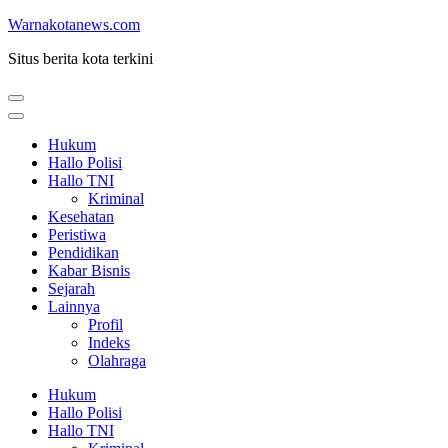
Lompat
Warnakotanews.com
ke
Situs berita kota terkini
konten
(Tekan
Enter)
Hukum
Hallo Polisi
Hallo TNI
Kriminal
Kesehatan
Peristiwa
Pendidikan
Kabar Bisnis
Sejarah
Lainnya
Profil
Indeks
Olahraga
Hukum
Hallo Polisi
Hallo TNI