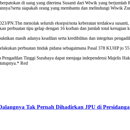
berpatokan di uang yang diterima Susanti dari Wiwik yang berjumlah
annya?serta siapakah orang yang membantu dan melindungi Wiwik Zuma
023/PN.Tbn menolak seluruh eksepsi/nota keberatan terdakwa susanti
 perbuatan tipu gelap dengan 16 korban dan jumlah total kerugian kor
ikan masih adanya keadilan serta kredibilitas dan integritas pengadil
melakukan perbuatan tindak pidana sebagaimana Pasal 378 KUHP jo 55 
 Pengadilan Tinggi Surabaya dapat menjaga independensi Majelis H
 tutupnya.* Red
, Dalangnya Tak Pernah Dihadirkan JPU di Persidang