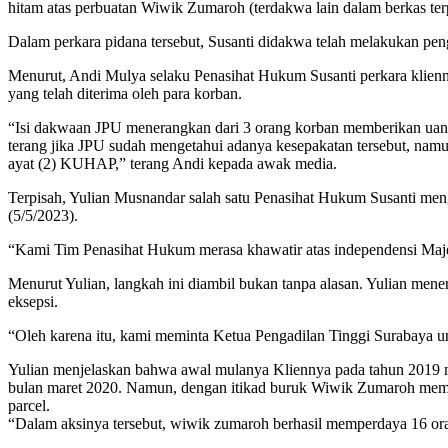
hitam atas perbuatan Wiwik Zumaroh (terdakwa lain dalam berkas ter
Dalam perkara pidana tersebut, Susanti didakwa telah melakukan pe
Menurut, Andi Mulya selaku Penasihat Hukum Susanti perkara klienny
yang telah diterima oleh para korban.
“Isi dakwaan JPU menerangkan dari 3 orang korban memberikan uang 
terang jika JPU sudah mengetahui adanya kesepakatan tersebut, namu
ayat (2) KUHAP,” terang Andi kepada awak media.
Terpisah, Yulian Musnandar salah satu Penasihat Hukum Susanti men
(5/5/2023).
“Kami Tim Penasihat Hukum merasa khawatir atas independensi Majeli
Menurut Yulian, langkah ini diambil bukan tanpa alasan. Yulian mene
eksepsi.
“Oleh karena itu, kami meminta Ketua Pengadilan Tinggi Surabaya 
Yulian menjelaskan bahwa awal mulanya Kliennya pada tahun 2019 
bulan maret 2020. Namun, dengan itikad buruk Wiwik Zumaroh meman
parcel.
“Dalam aksinya tersebut, wiwik zumaroh berhasil memperdaya 16 ora