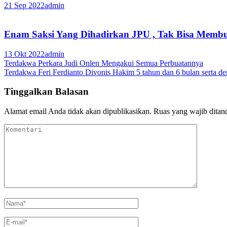
21 Sep 2022
admin
Enam Saksi Yang Dihadirkan JPU , Tak Bisa Membu
13 Okt 2022
admin
Navigasi
Terdakwa Perkara Judi Onlen Mengakui Semua Perbuatannya
Terdakwa Feri Ferdianto Divonis Hakim 5 tahun dan 6 bulan serta dend
pos
Tinggalkan Balasan
Alamat email Anda tidak akan dipublikasikan.
Ruas yang wajib ditan
Komentari
Nama
*
E-