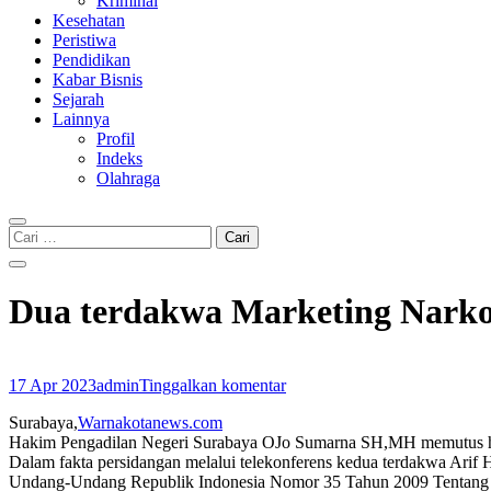
Kriminal
Kesehatan
Peristiwa
Pendidikan
Kabar Bisnis
Sejarah
Lainnya
Profil
Indeks
Olahraga
Cari
untuk:
Dua terdakwa Marketing Narko
17 Apr 2023
admin
Tinggalkan komentar
Surabaya,
Warnakotanews.com
Hakim Pengadilan Negeri Surabaya OJo Sumarna SH,MH memutus huk
Dalam fakta persidangan melalui telekonferens kedua terdakwa Arif H
Undang-Undang Republik Indonesia Nomor 35 Tahun 2009 Tentang 