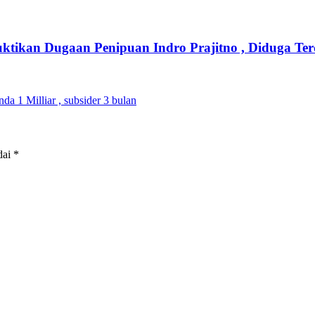
ktikan Dugaan Penipuan Indro Prajitno , Diduga Te
a 1 Milliar , subsider 3 bulan
dai
*