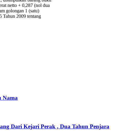
erat netto + 0,287 (nol dua
lam golongan 1 (satu)
5 Tahun 2009 tentang
su Nama
ng Dari Kejari Perak , Dua Tahun Penjara