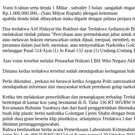
Vonis 6 tahun serta denda 1 Miliar , subsider 3 bulan .sangatlah r
Rp.1.000.000.000,- (Satu Milyar Rupiah) )dengan ketentuan
apabila denda tidak dibayarkan maka diganti dengan pidana penjara m
Dua terdakwa Arif Hidayat bin Bukhori dan Terdakwa Ardiansyah Bin
melakukan tindak pidana “Percobaan atau permufakatan jahat untuk 
atau melawan hukum menawarkan untuk dijual, menjual, membeli, m
perantara dalam jual beli, menukar, atau menyerahkan Narkotika Gol
melanggar Pasal 114 Ayat (1) Jo Pasal 132 ayat (1) Undang-Undang
Atas vonis tersebut melalui Penasehat Hukum LBH Wira Negara Akbar 
Dimana kedua terdakwa tersebut sudah mendapatkan keringanan huku
Perlu diketahui , perkara ini berawal ketika Anggota Polri satresnar
mendapatkan informasi dari masyarakat terkait peredaran gelap narkot
Ketika tim melakukan penyelidikan dan penangkapan terhadap Terda
bertempat di kamar kos yang beralamat di Jl. Tidar 336 RT 005/RW
Kecamatan Bubutan Surabaya dan dari hasil penggeledahan ditemukan
buah klip plastic berisi narkotika Golongan I jenis Shabu dengan br
puluh dua) gram beserta klip plastiknya, selanjutnya Terdakwa I dan
dimintai pertanggungjawaban.
Bahwa berdasarkan berita acara Pemeriksaan Laboratoris Kriminal
Jatim No.Lab: 09625/NNF/2022 hari Kamis tanggal 20 Oktober 2022,