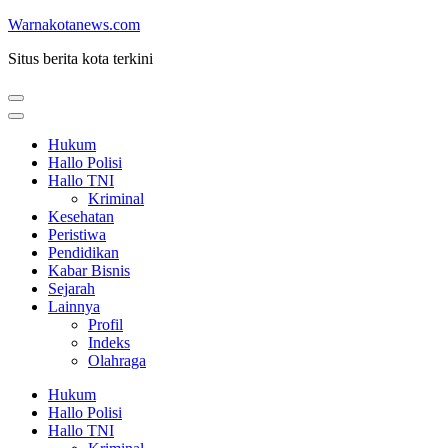
Lompat
Warnakotanews.com
ke
Situs berita kota terkini
konten
(Tekan
Enter)
Hukum
Hallo Polisi
Hallo TNI
Kriminal
Kesehatan
Peristiwa
Pendidikan
Kabar Bisnis
Sejarah
Lainnya
Profil
Indeks
Olahraga
Hukum
Hallo Polisi
Hallo TNI