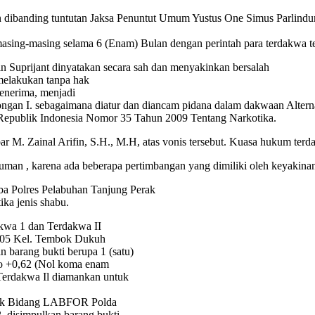
ingan dibanding tuntutan Jaksa Penuntut Umum Yustus One Simus Parlin
asing-masing selama 6 (Enam) Bulan dengan perintah para terdakwa tetap
 Suprijant dinyatakan secara sah dan menyakinkan bersalah
melakukan tanpa hak
enerima, menjadi
ongan I. sebagaimana diatur dan diancam pidana dalam dakwaan Alterna
 Republik Indonesia Nomor 35 Tahun 2009 Tentang Narkotika.
M. Zainal Arifin, S.H., M.H, atas vonis tersebut. Kuasa hukum terda
man , karena ada beberapa pertimbangan yang dimiliki oleh keyakina
koba Polres Pelabuhan Tanjung Perak
ika jenis shabu.
kwa 1 dan Terdakwa II
 005 Kel. Tembok Dukuh
 barang bukti berupa 1 (satu)
uto +0,62 (Nol koma enam
 Terdakwa Il diamankan untuk
istik Bidang LABFOR Polda
 disimpulkan barang bukti