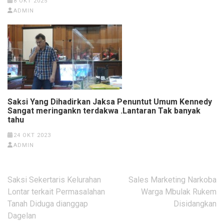
8 OKT 2025
ADMIN
Saksi Yang Dihadirkan Jaksa Penuntut Umum Kennedy
Sangat meringankn terdakwa .Lantaran Tak banyak
tahu
24 OKT 2023
ADMIN
Navigasi
Saksi Sekertaris Kelurahan
Sales Marketing Narkoba
pos
Lontar terkait Permasalahan
Warga Mbulak Rukem
Tanah Diduga dianggap
Disidangkan
Dagelan