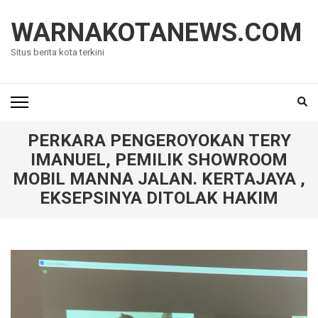
Lompat
ke
WARNAKOTANEWS.COM
konten
Situs berita kota terkini
(Tekan
Enter)
PERKARA PENGEROYOKAN TERY
IMANUEL, PEMILIK SHOWROOM
MOBIL MANNA JALAN. KERTAJAYA ,
EKSEPSINYA DITOLAK HAKIM