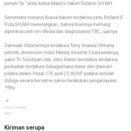
penuhi Ya ” jelas ketua Majelis Hakim Sutarno SH.MH .
Sementara menurut Kuasa hukum terdakwa yaitu Rolland E
Potu,SH,MH menerangkan , bahwa kliennya memang
diperiksa oleh tim Media dan diagnosanya TBC , ujarnya
Dakwaan Sebelumnya terdakwa Terry Imanuel Winarta
pemilik showroom mobil Manna, beserta 2 karyawannya,
yakni Tri Tulistiyani dan Joko Rianto berstatus terdakwa,
perbuatan terdakwa Sebagaimana diatur dan diancam
pidana dalam Pasal 170 ayat (1) KUHP pidana setelah
diduga secara bersama-sama melakukan penganiayaan
.*Rhy
POST VIEWS:
503
Kiriman serupa