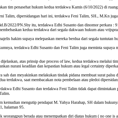
acakan tim penasehat hukum kedua terdakwa Kamis (6/10/2022) di ruan
eni Talim, dipersidangan hari ini, terdakwa Feni Talim, SH., M.Kn jug
Pid.B/2022/PN.Sby itu, terdakwa Edhi Susanto dan dinomor perkara : 
embebaskan kedua terdakwa dari segala dakwaan hukum atau vrijspra
jelis hakim supaya melepaskan mereka berdua dari segala tuntutan hu
umnya, terdakwa Edhi Susanto dan Feni Talim juga meminta supaya maj
 dijelaskan, atas prinsip due process of law, kedua terdakwa melalui 
kan nurani keadilan dan kepastian hukum atau legal certainty diperkar
ara sah dan meyakinkan melakukan tindak pidana membuat surat palsu
ua terdakwa, saat membacakan nota pembelaan atau pledoi dipersidan
akwa Edhi Susanto dan terdakwa Feni Talim tidak dapat dimintakan p
Talim.
alim kemudian mengutip pendapat M. Yahya Harahap, SH dalam buku
01, halaman 95.
dak seorangpun berada atau menempatkan diri diatas hukum ( no one is