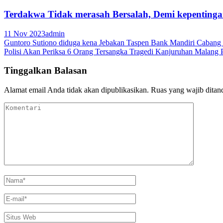
Terdakwa Tidak merasah Bersalah, Demi kepentingan
11 Nov 2023
admin
Navigasi
Guntoro Sutiono diduga kena Jebakan Taspen Bank Mandiri Cabang
Polisi Akan Periksa 6 Orang Tersangka Tragedi Kanjuruhan Malang
pos
Tinggalkan Balasan
Alamat email Anda tidak akan dipublikasikan.
Ruas yang wajib ditan
Komentari
Nama
*
E-
mail
*
Situs