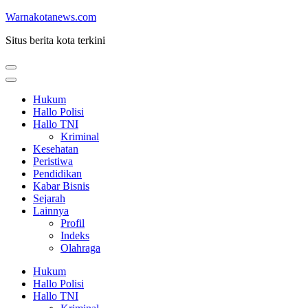
Lompat
Warnakotanews.com
ke
Situs berita kota terkini
konten
(Tekan
Enter)
Hukum
Hallo Polisi
Hallo TNI
Kriminal
Kesehatan
Peristiwa
Pendidikan
Kabar Bisnis
Sejarah
Lainnya
Profil
Indeks
Olahraga
Hukum
Hallo Polisi
Hallo TNI