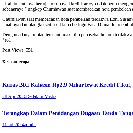
“Hal itu tentunya bertujuan supaya Hardi Kartoyo tidak perlu menge
sebenarnya,” ungkap Churniawan saat membacakan nota pembelaan at
Churniawan saat membacakan nota pembelaan terdakwa Edhi Susanto 
tanahnya dan blangko sertifikat lama berlogo Bola Dunia. Ini membuk
Dengan adanya uraian tersebut, maka tim penasehat hukum terdakwa
*red
Post Views:
551
Kiriman serupa
Kuras BRI Kaliasin Rp2,9 Miliar lewat Kredit Fiktif
28 Apr 2026
Redaktur Media
Terungkap Dalam Persidangan Dugaan Tanda Tanga
11 Jul 2024
admin