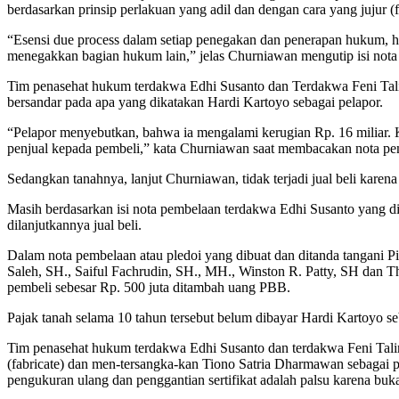
berdasarkan prinsip perlakuan yang adil dan dengan cara yang jujur (
“Esensi due process dalam setiap penegakan dan penerapan hukum, h
menegakkan bagian hukum lain,” jelas Churniawan mengutip isi not
Tim penasehat hukum terdakwa Edhi Susanto dan Terdakwa Feni Tal
bersandar pada apa yang dikatakan Hardi Kartoyo sebagai pelapor.
“Pelapor menyebutkan, bahwa ia mengalami kerugian Rp. 16 miliar. Klai
penjual kepada pembeli,” kata Churniawan saat membacakan nota pe
Sedangkan tanahnya, lanjut Churniawan, tidak terjadi jual beli karen
Masih berdasarkan isi nota pembelaan terdakwa Edhi Susanto yang d
dilanjutkannya jual beli.
Dalam nota pembelaan atau pledoi yang dibuat dan ditanda tangani 
Saleh, SH., Saiful Fachrudin, SH., MH., Winston R. Patty, SH dan Th
pembeli sebesar Rp. 500 juta ditambah uang PBB.
Pajak tanah selama 10 tahun tersebut belum dibayar Hardi Kartoyo se
Tim penasehat hukum terdakwa Edhi Susanto dan terdakwa Feni Talim
(fabricate) dan men-tersangka-kan Tiono Satria Dharmawan sebagai 
pengukuran ulang dan penggantian sertifikat adalah palsu karena buka