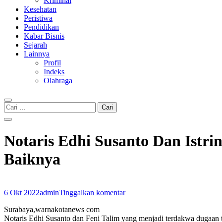
Kriminal
Kesehatan
Peristiwa
Pendidikan
Kabar Bisnis
Sejarah
Lainnya
Profil
Indeks
Olahraga
Cari
untuk:
Notaris Edhi Susanto Dan Istri
Baiknya
6 Okt 2022
admin
Tinggalkan komentar
Surabaya,warnakotanews com
Notaris Edhi Susanto dan Feni Talim yang menjadi terdakwa dugaan t