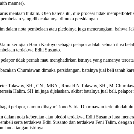
faith manner).
arus mentaati hukum. Oleh karena itu, due process tidak memperboleh
a pembelaan yang dibacakannya dimuka persidangan.
im dalam nota pembelaan atau pledoinya juga menerangkan, bahwa J
m kerugian Hardi Kartoyo sebagai pelapor adalah sebuah ilusi belaka da
mbelaan terdakwa Edhi Susanto.
a pelapor tidak pernah mau menghadirkan istrinya yang namanya tercatat
ibacakan Churniawan dimuka persidangan, batalnya jual beli tanah k
Pieter Talaway, SH., CN., MBA., Ronald N Talaway, SH., M. Churniaw
eresia Halim, SH ini juga dijelaskan, akibat batalnya jual beli, pel
bagai pelapor, namun dibayar Tiono Satria Dharmawan terlebih dahulu 
 dalam nota keberatan atau pledoi terdakwa Edhi Susanto juga mener
pembeli serta terdakwa Edhi Susanto dan terdakwa Feni Talim, dengan
n tanda tangan istrinya.