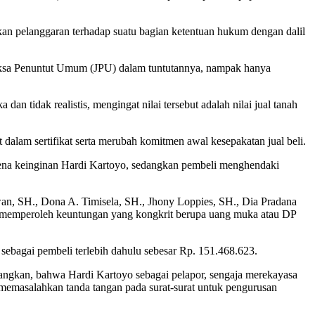
kan pelanggaran terhadap suatu bagian ketentuan hukum dengan dalil
aksa Penuntut Umum (JPU) dalam tuntutannya, nampak hanya
n tidak realistis, mengingat nilai tersebut adalah nilai jual tanah
 dalam sertifikat serta merubah komitmen awal kesepakatan jual beli.
arena keinginan Hardi Kartoyo, sedangkan pembeli menghendaki
an, SH., Dona A. Timisela, SH., Jhony Loppies, SH., Dia Pradana
apor memperoleh keuntungan yang kongkrit berupa uang muka atau DP
sebagai pembeli terlebih dahulu sebesar Rp. 151.468.623.
angkan, bahwa Hardi Kartoyo sebagai pelapor, sengaja merekayasa
 memasalahkan tanda tangan pada surat-surat untuk pengurusan