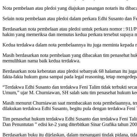
Nota pembelaan atau pledoi yang diajukan pasangan notaris itu dib
Selain nota pembelaan atau pledoi dalam perkara Edhi Susanto dan F
Berdasarkan nota pembelaan atau pledoi untuk perkara nomor : 911/
hakim yang memeriksa dan memutus kedua perkara tersebut supaya m
Kedua terdakwa dalam nota pembelaannya itu juga meminta kepada ma
Masih berdasarkan nota pembelaan yang dibacakan tim penasehat huk
memulihkan nama baik kedua terdakwa.
Berdasarkan nota keberatan atau pledoi sebanyak 68 halaman itu juga
fakta-fakta hukum guna sampai pada legal reasoning, tetap mengedepan
“Terdakwa Edhi Susanto dan terdakwa Feni Talim tidak terbukti sec
Umum,” ujar M. Churniawan, SH salah satu tim penasehat hukum ked
Masih menurut Churniawan saat membacakan nota pembelaannya, terd
dilakukan terdakwa Edhi Susanto, begitu pula dengan terdakwa Feni 
Tim penasehat hukum terdakwa Edhi Susanto dan terdakwa Feni T
Dan Penuntutan ” edisi ke-2 yang diterbitkan Sinar Grafika tahun 20
Berdasarkan buku itu dijelaskan, dalam menangani tindak pidana, ti