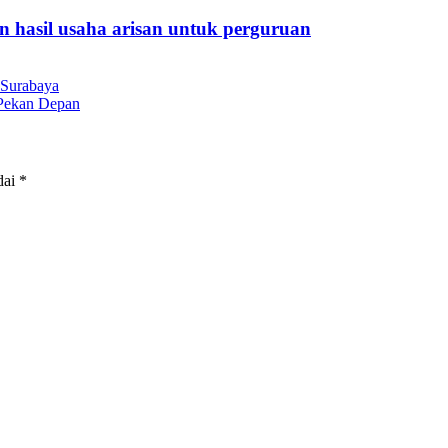
 hasil usaha arisan untuk perguruan
 Surabaya
 Pekan Depan
dai
*