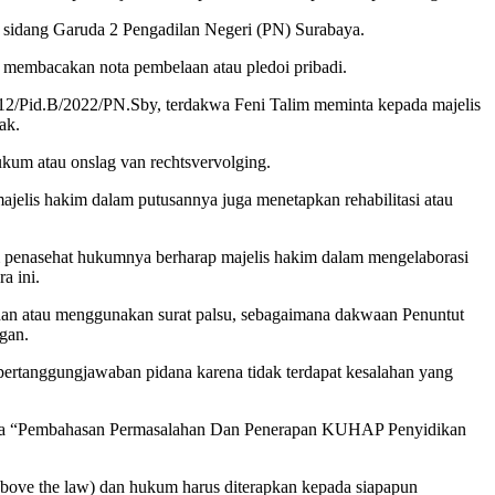
g sidang Garuda 2 Pengadilan Negeri (PN) Surabaya.
a membacakan nota pembelaan atau pledoi pribadi.
912/Pid.B/2022/PN.Sby, terdakwa Feni Talim meminta kepada majelis
ak.
kum atau onslag van rechtsvervolging.
elis hakim dalam putusannya juga menetapkan rehabilitasi atau
tim penasehat hukumnya berharap majelis hakim dalam mengelaborasi
a ini.
 dan atau menggunakan surat palsu, sebagaimana dakwaan Penuntut
gan.
ertanggungjawaban pidana karena tidak terdapat kesalahan yang
nya “Pembahasan Permasalahan Dan Penerapan KUHAP Penyidikan
 above the law) dan hukum harus diterapkan kepada siapapun