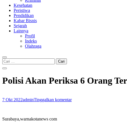
Kriminal
Kesehatan
Peristiwa
Pendidikan
Kabar Bisnis
Sejarah
Lainnya
Profil
Indeks
Olahraga
Cari
untuk:
Polisi Akan Periksa 6 Orang T
7 Okt 2022
admin
Tinggalkan komentar
Surabaya,warnakotanews com