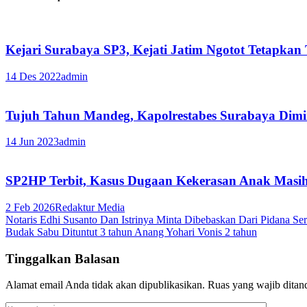
Kejari Surabaya SP3, Kejati Jatim Ngotot Tetapk
14 Des 2022
admin
Tujuh Tahun Mandeg, Kapolrestabes Surabaya Dimi
14 Jun 2023
admin
SP2HP Terbit, Kasus Dugaan Kekerasan Anak Masih 
2 Feb 2026
Redaktur Media
Navigasi
Notaris Edhi Susanto Dan Istrinya Minta Dibebaskan Dari Pidana Ser
Budak Sabu Dituntut 3 tahun Anang Yohari Vonis 2 tahun
pos
Tinggalkan Balasan
Alamat email Anda tidak akan dipublikasikan.
Ruas yang wajib ditan