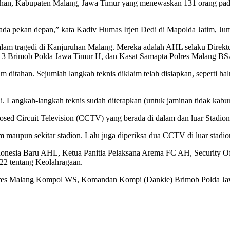
juruhan, Kabupaten Malang, Jawa Timur yang menewaskan 131 orang pa
da pekan depan,” kata Kadiv Humas Irjen Dedi di Mapolda Jatim, Jum
alam tragedi di Kanjuruhan Malang. Mereka adalah AHL selaku Direkt
i 3 Brimob Polda Jawa Timur H, dan Kasat Samapta Polres Malang BS
 ditahan. Sejumlah langkah teknis diklaim telah disiapkan, seperti hal
 Langkah-langkah teknis sudah diterapkan (untuk jaminan tidak kabur),
Closed Circuit Television (CCTV) yang berada di dalam dan luar Stadio
maupun sekitar stadion. Lalu juga diperiksa dua CCTV di luar stadion
ndonesia Baru AHL, Ketua Panitia Pelaksana Arema FC AH, Security Offi
22 tentang Keolahragaan.
 Polres Malang Kompol WS, Komandan Kompi (Dankie) Brimob Polda 