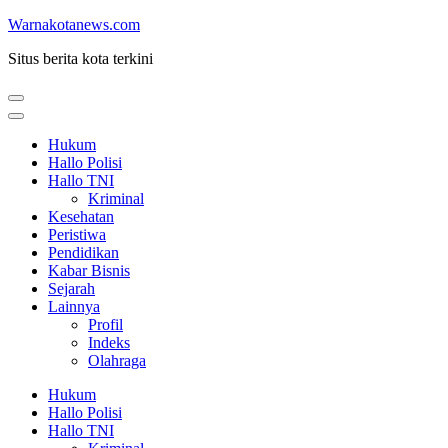
Lompat
Warnakotanews.com
ke
Situs berita kota terkini
konten
(Tekan
Enter)
Hukum
Hallo Polisi
Hallo TNI
Kriminal
Kesehatan
Peristiwa
Pendidikan
Kabar Bisnis
Sejarah
Lainnya
Profil
Indeks
Olahraga
Hukum
Hallo Polisi
Hallo TNI