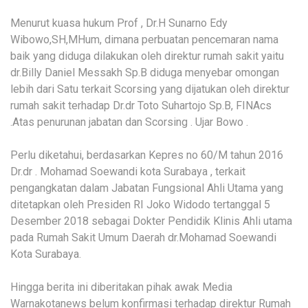
Menurut kuasa hukum Prof , Dr.H Sunarno Edy
Wibowo,SH,MHum, dimana perbuatan pencemaran nama
baik yang diduga dilakukan oleh direktur rumah sakit yaitu
dr.Billy Daniel Messakh Sp.B diduga menyebar omongan
lebih dari Satu terkait Scorsing yang dijatukan oleh direktur
rumah sakit terhadap Dr.dr Toto Suhartojo Sp.B, FINAcs
.Atas penurunan jabatan dan Scorsing . Ujar Bowo .
Perlu diketahui, berdasarkan Kepres no 60/M tahun 2016
Dr.dr . Mohamad Soewandi kota Surabaya , terkait
pengangkatan dalam Jabatan Fungsional Ahli Utama yang
ditetapkan oleh Presiden RI Joko Widodo tertanggal 5
Desember 2018 sebagai Dokter Pendidik Klinis Ahli utama
pada Rumah Sakit Umum Daerah dr.Mohamad Soewandi
Kota Surabaya.
Hingga berita ini diberitakan pihak awak Media
Warnakotanews belum konfirmasi terhadap direktur Rumah