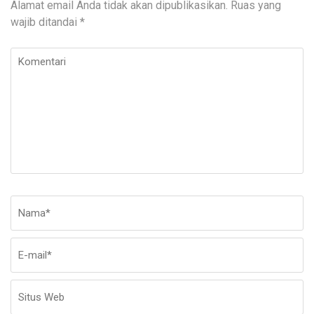
Alamat email Anda tidak akan dipublikasikan.
Ruas yang
wajib ditandai
*
Komentari
Nama
*
E-
Si
ma
W