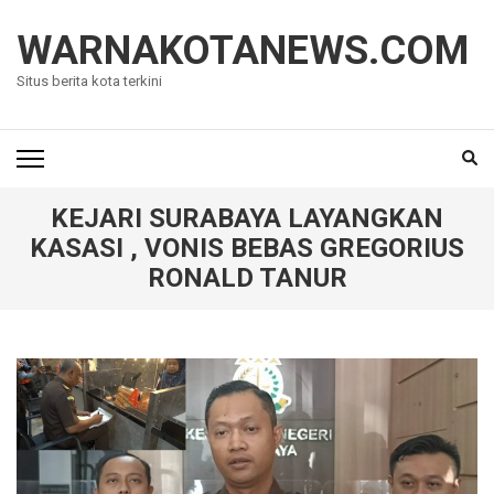
Lompat
ke
WARNAKOTANEWS.COM
konten
Situs berita kota terkini
(Tekan
Enter)
KEJARI SURABAYA LAYANGKAN
KASASI , VONIS BEBAS GREGORIUS
RONALD TANUR