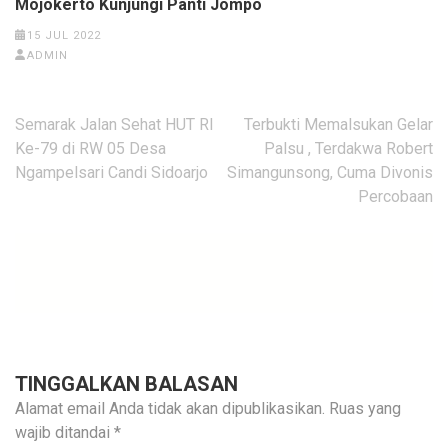
Mojokerto Kunjungi Panti Jompo
15 JUL 2022
ADMIN
Navigasi
Semarak Jalan Sehat HUT RI
Terbukti Memalsukan Gelar
pos
Ke-79 di RW 05 Desa
Palsu , Terdakwa Robert
Ngampelsari Candi Sidoarjo
Simangunsong, Cuma Divonis
Percobaan
TINGGALKAN BALASAN
Alamat email Anda tidak akan dipublikasikan.
Ruas yang
wajib ditandai
*