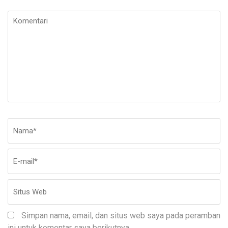
Komentari
Nama
*
E-
Si
ma
W
Simpan nama, email, dan situs web saya pada peramban
ini untuk komentar saya berikutnya.