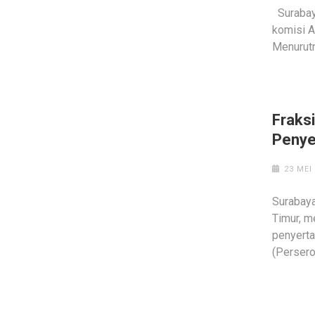
Surabay
komisi A
Menurutn
Fraksi
Penye
23 MEI
Surabay
Timur, m
penyert
(Persero