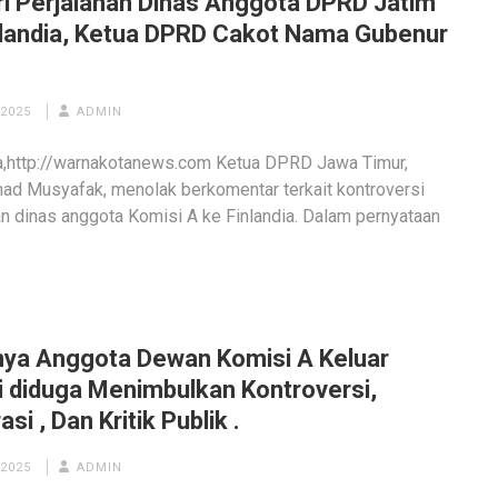
ri Perjalanan Dinas Anggota DPRD Jatim
nlandia, Ketua DPRD Cakot Nama Gubenur
 2025
ADMIN
a,http://warnakotanews.com Ketua DPRD Jawa Timur,
d Musyafak, menolak berkomentar terkait kontroversi
an dinas anggota Komisi A ke Finlandia. Dalam pernyataan
nya Anggota Dewan Komisi A Keluar
i diduga Menimbulkan Kontroversi,
asi , Dan Kritik Publik .
 2025
ADMIN