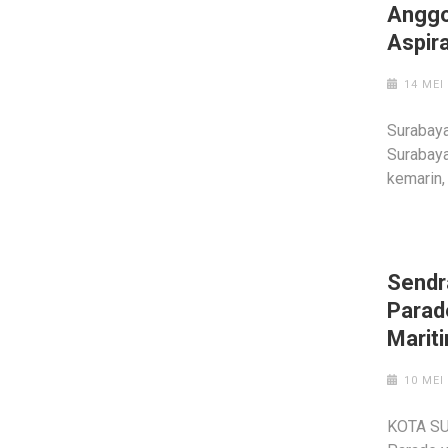
Anggo
Aspir
14 MEI
Surabay
Surabaya
kemarin,
Sendr
Parad
Marit
10 MEI
KOTA SU