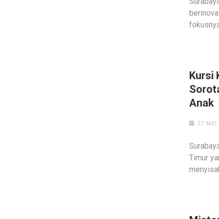
Surabaya
berinova
fokusnya
Kursi
Sorot
Anak
27 MEI
Surabay
Timur ya
menyisa