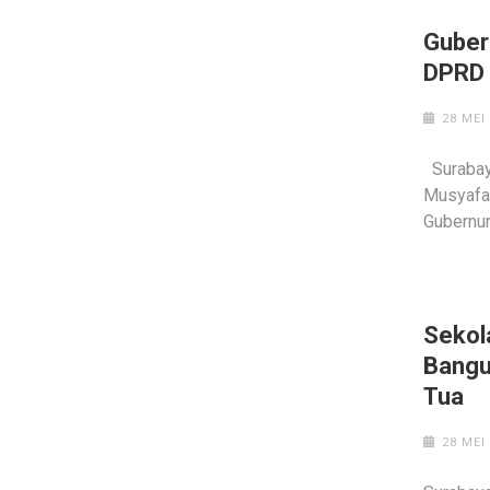
Guber
DPRD 
28 MEI
Surabay
Musyafa
Gubernur
Sekol
Bangu
Tua
28 MEI