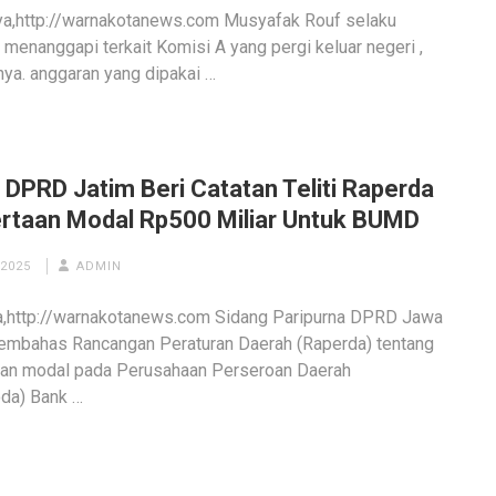
a,http://warnakotanews.com Musyafak Rouf selaku
 menanggapi terkait Komisi A yang pergi keluar negeri ,
ya. anggaran yang dipakai …
 DPRD Jatim Beri Catatan Teliti Raperda
rtaan Modal Rp500 Miliar Untuk BUMD
 2025
ADMIN
a,http://warnakotanews.com Sidang Paripurna DPRD Jawa
embahas Rancangan Peraturan Daerah (Raperda) tentang
aan modal pada Perusahaan Perseroan Daerah
da) Bank …