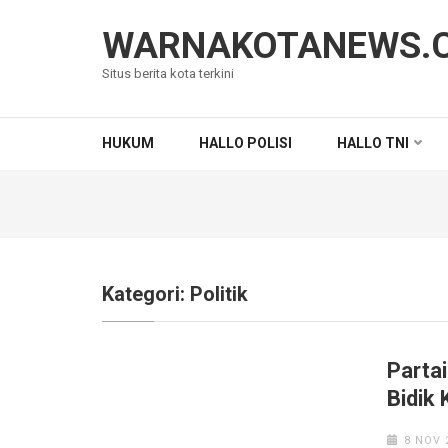
Lompat
ke
WARNAKOTANEWS.
konten
Situs berita kota terkini
(Tekan
Enter)
HUKUM
HALLO POLISI
HALLO TNI
Kategori:
Politik
Parta
Bidik
8 NOV 