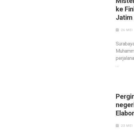
Miste
ke Fi
Jatim
26 MEI
Surabay
Muhamma
perjalan
…
Pergi
neger
Elabor
23 MEI