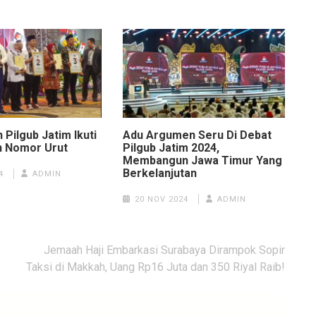
 Pilgub Jatim Ikuti
Adu Argumen Seru Di Debat
n Nomor Urut
Pilgub Jatim 2024,
Membangun Jawa Timur Yang
Berkelanjutan
4
ADMIN
20 NOV 2024
ADMIN
Jemaah Haji Embarkasi Surabaya Dirampok Sopir
Taksi di Makkah, Uang Rp16 Juta dan 350 Riyal Raib!