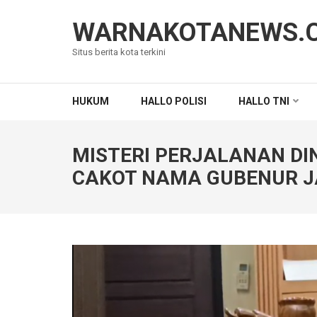
Lompat
ke
WARNAKOTANEWS.
konten
Situs berita kota terkini
(Tekan
Enter)
HUKUM
HALLO POLISI
HALLO TNI
MISTERI PERJALANAN DI
CAKOT NAMA GUBENUR J