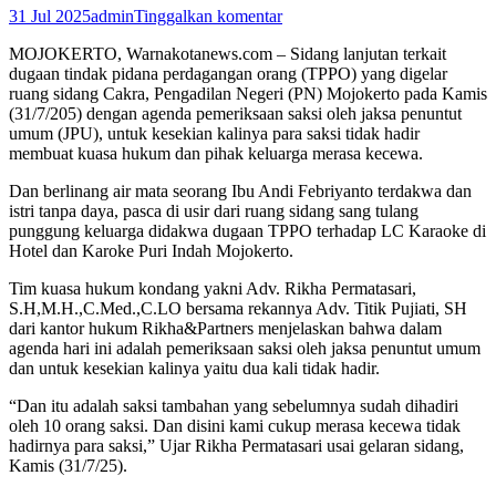
31 Jul 2025
admin
Tinggalkan komentar
MOJOKERTO, Warnakotanews.com – Sidang lanjutan terkait
dugaan tindak pidana perdagangan orang (TPPO) yang digelar
ruang sidang Cakra, Pengadilan Negeri (PN) Mojokerto pada Kamis
(31/7/205) dengan agenda pemeriksaan saksi oleh jaksa penuntut
umum (JPU), untuk kesekian kalinya para saksi tidak hadir
membuat kuasa hukum dan pihak keluarga merasa kecewa.
Dan berlinang air mata seorang Ibu Andi Febriyanto terdakwa dan
istri tanpa daya, pasca di usir dari ruang sidang sang tulang
punggung keluarga didakwa dugaan TPPO terhadap LC Karaoke di
Hotel dan Karoke Puri Indah Mojokerto.
Tim kuasa hukum kondang yakni Adv. Rikha Permatasari,
S.H,M.H.,C.Med.,C.LO bersama rekannya Adv. Titik Pujiati, SH
dari kantor hukum Rikha&Partners menjelaskan bahwa dalam
agenda hari ini adalah pemeriksaan saksi oleh jaksa penuntut umum
dan untuk kesekian kalinya yaitu dua kali tidak hadir.
“Dan itu adalah saksi tambahan yang sebelumnya sudah dihadiri
oleh 10 orang saksi. Dan disini kami cukup merasa kecewa tidak
hadirnya para saksi,” Ujar Rikha Permatasari usai gelaran sidang,
Kamis (31/7/25).