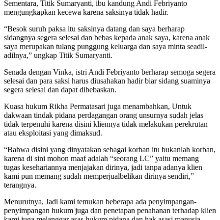
Sementara, Titik Sumaryanti, ibu kandung Andi Febriyanto
mengungkapkan kecewa karena saksinya tidak hadir.
“Besok suruh paksa itu saksinya datang dan saya berharap
sidangnya segera selesai dan bebas kepada anak saya, karena anak
saya merupakan tulang punggung keluarga dan saya minta seadil-
adilnya,” ungkap Titik Sumaryanti.
Senada dengan Vinka, istri Andi Febriyanto berharap semoga segera
selesai dan para saksi harus diusahakan hadir biar sidang suaminya
segera selesai dan dapat dibebaskan.
Kuasa hukum Rikha Permatasari juga menambahkan, Untuk
dakwaan tindak pidana perdagangan orang unsurnya sudah jelas
tidak terpenuhi karena disini kliennya tidak melakukan perekrutan
atau eksploitasi yang dimaksud.
“Bahwa disini yang dinyatakan sebagai korban itu bukanlah korban,
karena di sini mohon maaf adalah “seorang LC” yaitu memang
tugas kesehariannya menjajakan dirinya, jadi tanpa adanya klien
kami pun memang sudah memperjualbelikan dirinya sendiri,”
terangnya.
Menurutnya, Jadi kami temukan beberapa ada penyimpangan-
penyimpangan hukum juga dan penetapan penahanan terhadap klien
kami juga melanggar asas hukum pidana dan hak asasi manusia