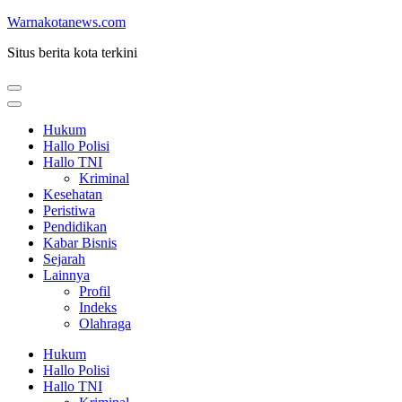
Lompat
Warnakotanews.com
ke
Situs berita kota terkini
konten
(Tekan
Enter)
Hukum
Hallo Polisi
Hallo TNI
Kriminal
Kesehatan
Peristiwa
Pendidikan
Kabar Bisnis
Sejarah
Lainnya
Profil
Indeks
Olahraga
Hukum
Hallo Polisi
Hallo TNI