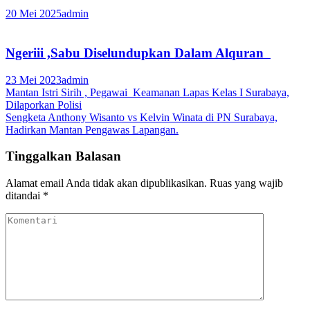
20 Mei 2025
admin
Ngeriii ,Sabu Diselundupkan Dalam Alquran
23 Mei 2023
admin
Navigasi
Mantan Istri Sirih , Pegawai Keamanan Lapas Kelas I Surabaya,
Dilaporkan Polisi
pos
Sengketa Anthony Wisanto vs Kelvin Winata di PN Surabaya,
Hadirkan Mantan Pengawas Lapangan.
Tinggalkan Balasan
Alamat email Anda tidak akan dipublikasikan.
Ruas yang wajib
ditandai
*
Komentari