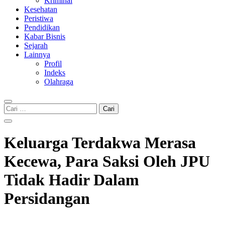
Kriminal
Kesehatan
Peristiwa
Pendidikan
Kabar Bisnis
Sejarah
Lainnya
Profil
Indeks
Olahraga
Cari
untuk:
Keluarga Terdakwa Merasa
Kecewa, Para Saksi Oleh JPU
Tidak Hadir Dalam
Persidangan