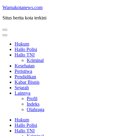
Lompat
Warnakotanews.com
ke
Situs berita kota terkini
konten
(Tekan
Enter)
Hukum
Hallo Polisi
Hallo TNI
Kriminal
Kesehatan
Peristiwa
Pendidikan
Kabar Bisnis
Sejarah
Lainnya
Profil
Indeks
Olahraga
Hukum
Hallo Polisi
Hallo TNI