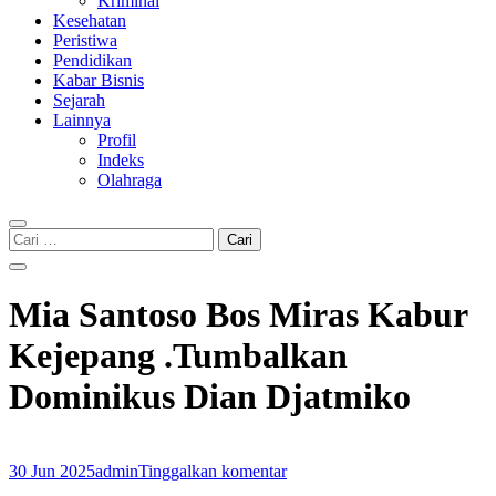
Kriminal
Kesehatan
Peristiwa
Pendidikan
Kabar Bisnis
Sejarah
Lainnya
Profil
Indeks
Olahraga
Cari
untuk:
Mia Santoso Bos Miras Kabur
Kejepang .Tumbalkan
Dominikus Dian Djatmiko
30 Jun 2025
admin
Tinggalkan komentar