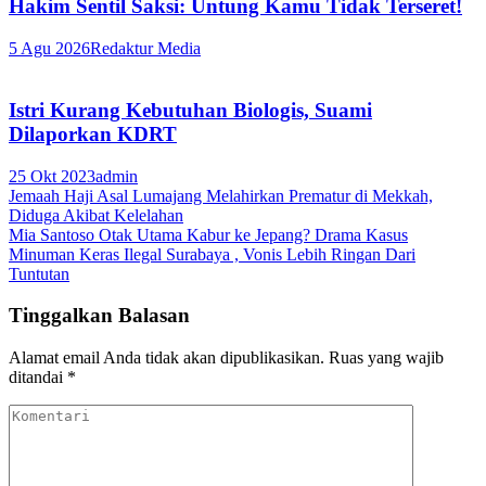
Hakim Sentil Saksi: Untung Kamu Tidak Terseret!
5 Agu 2026
Redaktur Media
Istri Kurang Kebutuhan Biologis, Suami
Dilaporkan KDRT
25 Okt 2023
admin
Navigasi
Jemaah Haji Asal Lumajang Melahirkan Prematur di Mekkah,
Diduga Akibat Kelelahan
pos
Mia Santoso Otak Utama Kabur ke Jepang? Drama Kasus
Minuman Keras Ilegal Surabaya , Vonis Lebih Ringan Dari
Tuntutan
Tinggalkan Balasan
Alamat email Anda tidak akan dipublikasikan.
Ruas yang wajib
ditandai
*
Komentari