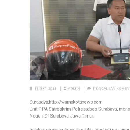
11 OKT 2024
ADMIN
TINGGALKAN KOMEN
Surabaya,http://warnakotanews.com
Unit PPA Satreskrim Polrestabes Surabaya, men
Negeri DI Surabaya Jawa Timur.
Inilah rekaman cctv saat pelaku , sedang menungg