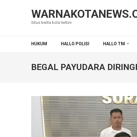
Lompat
ke
WARNAKOTANEWS.
konten
Situs berita kota terkini
(Tekan
Enter)
HUKUM
HALLO POLISI
HALLO TNI
BEGAL PAYUDARA DIRING