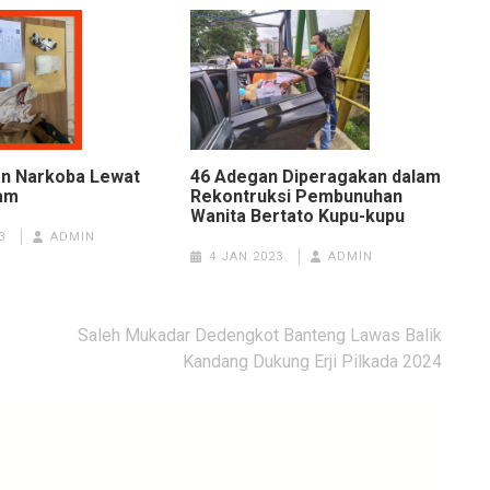
n Narkoba Lewat
46 Adegan Diperagakan dalam
am
Rekontruksi Pembunuhan
Wanita Bertato Kupu-kupu
3
ADMIN
4 JAN 2023
ADMIN
Saleh Mukadar Dedengkot Banteng Lawas Balik
Kandang Dukung Erji Pilkada 2024