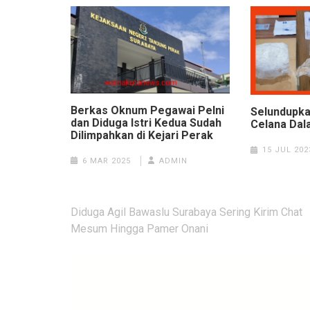
Berkas Oknum Pegawai Pelni
Selundupka
dan Diduga Istri Kedua Sudah
Celana Dal
Dilimpahkan di Kejari Perak
15 JUL 202
6 MAR 2025
ADMIN
Navigasi
Diduga Agil Bawaslu Surabaya Sering Kirim Chat
pos
Mesum Hingga Pamer Onani