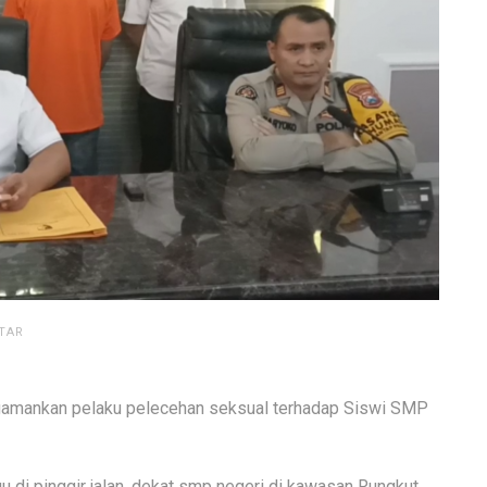
TAR
gamankan pelaku pelecehan seksual terhadap Siswi SMP
u di pinggir jalan ,dekat smp negeri di kawasan Rungkut