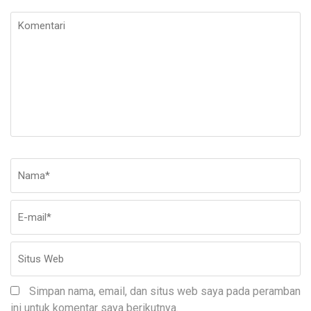
Komentari
Nama
*
E-
Si
ma
W
Simpan nama, email, dan situs web saya pada peramban
ini untuk komentar saya berikutnya.