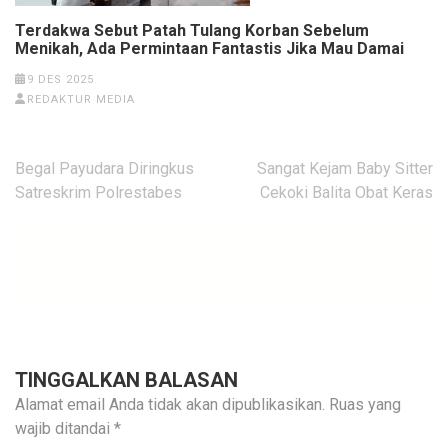
Terdakwa Sebut Patah Tulang Korban Sebelum
Menikah, Ada Permintaan Fantastis Jika Mau Damai
9 DES 2025
REDAKTUR MEDIA
Navigasi
Begal Payudara Diringkus
Sangat Kejam Baby Sitter
pos
Satreskrim Polrestabes
Cekoki Balita Obat Keras
TINGGALKAN BALASAN
Alamat email Anda tidak akan dipublikasikan.
Ruas yang
wajib ditandai
*