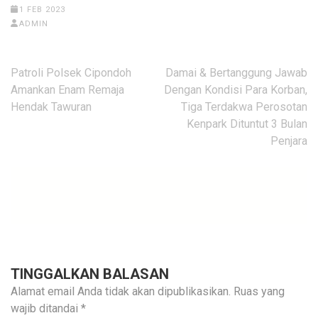
1 FEB 2023
ADMIN
Navigasi
Patroli Polsek Cipondoh
Damai & Bertanggung Jawab
pos
Amankan Enam Remaja
Dengan Kondisi Para Korban,
Hendak Tawuran
Tiga Terdakwa Perosotan
Kenpark Dituntut 3 Bulan
Penjara
TINGGALKAN BALASAN
Alamat email Anda tidak akan dipublikasikan.
Ruas yang
wajib ditandai
*