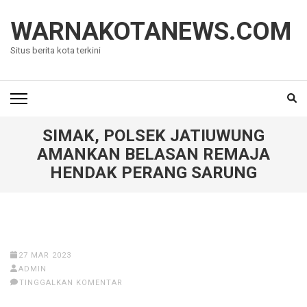
Lompat
ke
WARNAKOTANEWS.COM
konten
Situs berita kota terkini
(Tekan
Enter)
SIMAK, POLSEK JATIUWUNG
AMANKAN BELASAN REMAJA
HENDAK PERANG SARUNG
27 MAR 2023
ADMIN
TINGGALKAN KOMENTAR