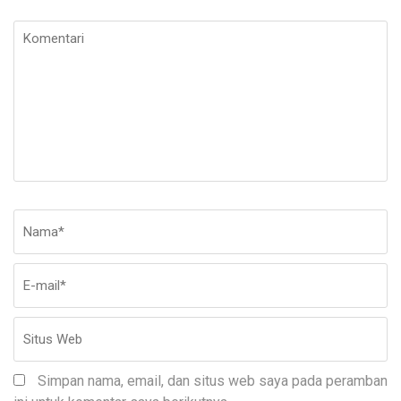
Komentari
Nama
*
E-
Si
ma
W
Simpan nama, email, dan situs web saya pada peramban