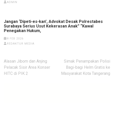
ADMIN
Jangan ‘Dipeti-es-kan’, Advokat Desak Polrestabes
Surabaya Serius Usut Kekerasan Anak” “Kawal
Penegakan Hukum,
8 FEB 2026
REDAKTUR MEDIA
Navigasi
Alasan Jibom dan Anjing
Simak Penampakan Polisi
pos
Pelacak Sisir Area Konser
Bagi-bagi Helm Gratis ke
HITC di PIK 2
Masyarakat Kota Tangerang