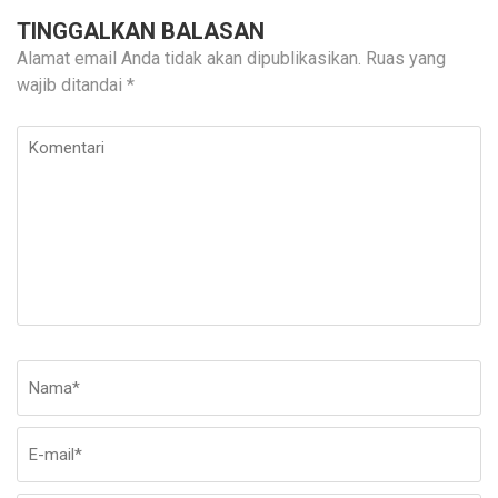
TINGGALKAN BALASAN
Alamat email Anda tidak akan dipublikasikan.
Ruas yang
wajib ditandai
*
Komentari
Nama
*
E-
Si
ma
W