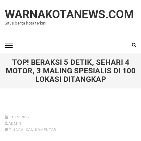
Lompat
ke
WARNAKOTANEWS.COM
konten
Situs berita kota terkini
(Tekan
Enter)
TOP! BERAKSI 5 DETIK, SEHARI 4
MOTOR, 3 MALING SPESIALIS DI 100
LOKASI DITANGKAP
3 DES 2022
ADMIN
TINGGALKAN KOMENTAR