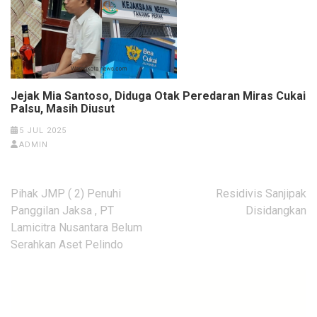
Jejak Mia Santoso, Diduga Otak Peredaran Miras Cukai
Palsu, Masih Diusut
5 JUL 2025
ADMIN
Navigasi
Pihak JMP ( 2) Penuhi
Residivis Sanjipak
pos
Panggilan Jaksa , PT
Disidangkan
Lamicitra Nusantara Belum
Serahkan Aset Pelindo