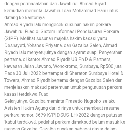
dengan permasalahan dari Jawahirul. Ahmad Riyad
kemudian meminta Jawahirul dan Mohammad Hani untuk
datang ke kantornya.
Ahmad Riyadh lalu mengecek susunan hakim perkara
Jawahirul Fuad di Sistem Informasi Penelusuran Perkara
(SIPP). Melihat susunan majelis hakim kasasi yaitu
Desnayeti, Yohanes Priyatna, dan Gazalba Saleh, Ahmad
Riyadh lalu menyetujuinya dengan syarat suap. Penyerahan
pertama, di kantor Ahmad Riyadh UB Ph.D & Partners,
kawasan Jalan Juwono, Wonokromo, Surabaya, Rp500 juta.
Pada 30 Juli 2022 bertempat di Sheraton Surabaya Hotel &
Towers, Ahmad Riyadh bertemu dengan Gazalba Saleh dan
menjelaskan maksud pertemuan untuk pengurusan perkara
kasasi terdakwa Fuad
Selanjutnya, Gazalba meminta Prasetio Nugroho selaku
Asisten Hakim Agung dari dirinya untuk membuat resume
perkara nomor: 3679 K/PID.SUS-LH/2022 dengan putusan
‘kabul terdakwa’, padahal perkara dimaksud belum masuk ke
ruangan Gazalba. Gazalba gunakan sebagai dasar dalam