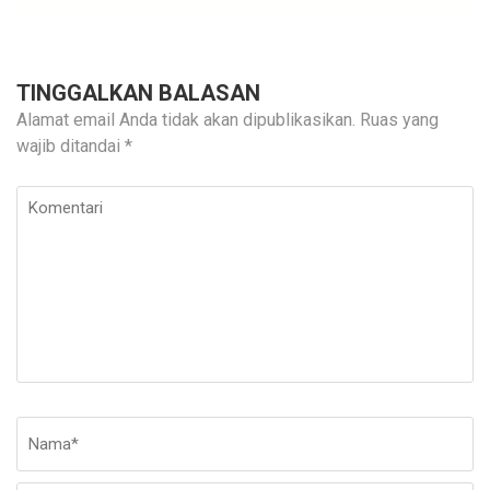
TINGGALKAN BALASAN
Alamat email Anda tidak akan dipublikasikan.
Ruas yang
wajib ditandai
*
Komentari
Nama
*
E-
Si
ma
W