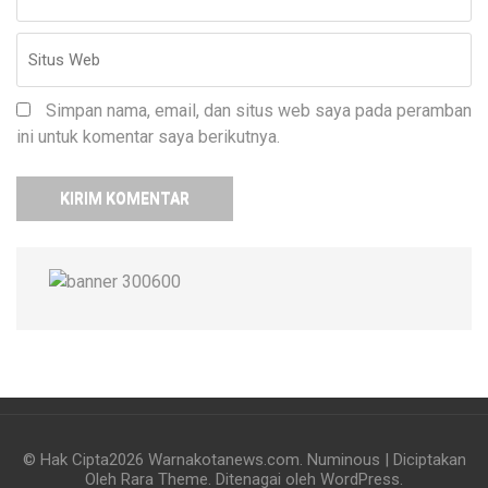
Simpan nama, email, dan situs web saya pada peramban
ini untuk komentar saya berikutnya.
© Hak Cipta2026
Warnakotanews.com
.
Numinous | Diciptakan
Oleh
Rara Theme
. Ditenagai oleh
WordPress
.