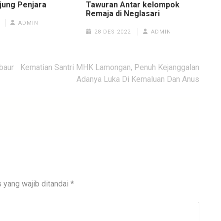
jung Penjara
Tawuran Antar kelompok
Remaja di Neglasari
ADMIN
28 DES 2022
ADMIN
baur
Kematian Santri MHK Lamongan, Penuh Kejanggalan
Adanya Luka Di Kemaluan Dan Anus
 yang wajib ditandai
*