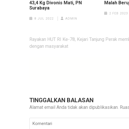
43,4 Kg Divonis Mati, PN
Malah Beru
Surabaya
2 FEB 2023
8 JUL 2022
ADMIN
Navigasi
Rayakan HUT RI Ke-78, Kejari Tanjung Perak mem
pos
dengan masyarakat
TINGGALKAN BALASAN
Alamat email Anda tidak akan dipublikasikan.
Ruas
Komentari