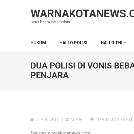
Lompat
ke
WARNAKOTANEWS.
konten
Situs berita kota terkini
(Tekan
Enter)
HUKUM
HALLO POLISI
HALLO TNI
DUA POLISI DI VONIS BE
PENJARA
24 AGU 2023
ADMIN
TINGGALKAN KOMEN
Malang ,warnakotanews.com