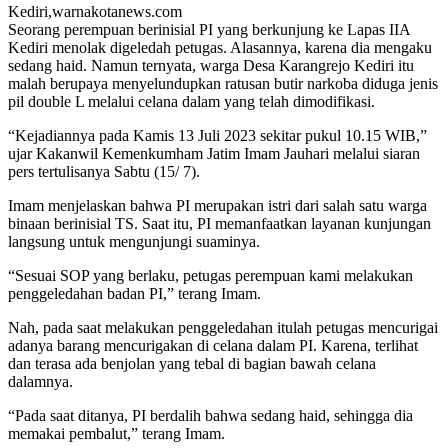
Kediri,warnakotanews.com
Seorang perempuan berinisial PI yang berkunjung ke Lapas IIA
Kediri menolak digeledah petugas. Alasannya, karena dia mengaku
sedang haid. Namun ternyata, warga Desa Karangrejo Kediri itu
malah berupaya menyelundupkan ratusan butir narkoba diduga jenis
pil double L melalui celana dalam yang telah dimodifikasi.
“Kejadiannya pada Kamis 13 Juli 2023 sekitar pukul 10.15 WIB,”
ujar Kakanwil Kemenkumham Jatim Imam Jauhari melalui siaran
pers tertulisanya Sabtu (15/ 7).
Imam menjelaskan bahwa PI merupakan istri dari salah satu warga
binaan berinisial TS. Saat itu, PI memanfaatkan layanan kunjungan
langsung untuk mengunjungi suaminya.
“Sesuai SOP yang berlaku, petugas perempuan kami melakukan
penggeledahan badan PI,” terang Imam.
Nah, pada saat melakukan penggeledahan itulah petugas mencurigai
adanya barang mencurigakan di celana dalam PI. Karena, terlihat
dan terasa ada benjolan yang tebal di bagian bawah celana
dalamnya.
“Pada saat ditanya, PI berdalih bahwa sedang haid, sehingga dia
memakai pembalut,” terang Imam.