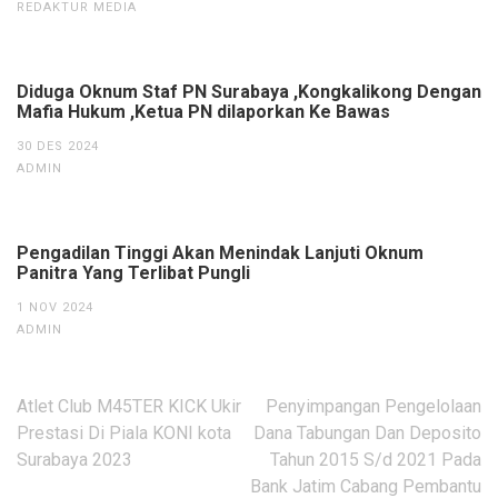
REDAKTUR MEDIA
Diduga Oknum Staf PN Surabaya ,Kongkalikong Dengan
Mafia Hukum ,Ketua PN dilaporkan Ke Bawas
30 DES 2024
ADMIN
Pengadilan Tinggi Akan Menindak Lanjuti Oknum
Panitra Yang Terlibat Pungli
1 NOV 2024
ADMIN
Navigasi
Atlet Club M45TER KICK Ukir
Penyimpangan Pengelolaan
pos
Prestasi Di Piala KONI kota
Dana Tabungan Dan Deposito
Surabaya 2023
Tahun 2015 S/d 2021 Pada
Bank Jatim Cabang Pembantu