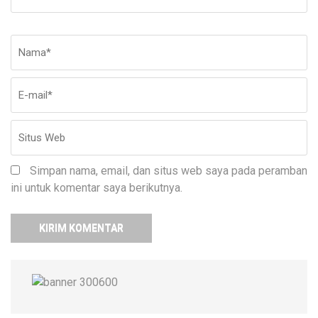
Nama
*
E-
Si
ma
W
Simpan nama, email, dan situs web saya pada peramban
ini untuk komentar saya berikutnya.