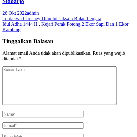
Sidoarjo
26 Okt 2022
admin
Navigasi
Terdakwa Chrisney Dituntut Jaksa 5 Bulan Penjara
Idul Adha 1444 H , Kejari Perak Potong 2 Ekor Sapi Dan 1 Ekor
pos
Kambing
Tinggalkan Balasan
Alamat email Anda tidak akan dipublikasikan.
Ruas yang wajib
ditandai
*
Komentari
Nama
*
E-
mail
*
Situs