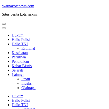
Lompat
Warnakotanews.com
ke
Situs berita kota terkini
konten
(Tekan
Enter)
Hukum
Hallo Polisi
Hallo TNI
Kriminal
Kesehatan
Peristiwa
Pendidikan
Kabar Bisnis
Sejarah
Lainnya
Profil
Indeks
Olahraga
Hukum
Hallo Polisi
Hallo TNI