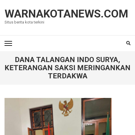
Lompat
ke
WARNAKOTANEWS.COM
konten
Situs berita kota terkini
(Tekan
Enter)
DANA TALANGAN INDO SURYA,
KETERANGAN SAKSI MERINGANKAN
TERDAKWA