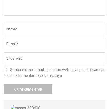
Nama
*
E-
Si
ma
W
Simpan nama, email, dan situs web saya pada peramban
ini untuk komentar saya berikutnya.