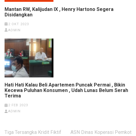
Mantan RW, Kalijudan IX , Henry Hartono Segera
Disidangkan
2 OKT 2023
ADMIN
Hati Hati Kalau Beli Apartemen Puncak Permai , Bikin
Kecewa Puluhan Konsumen , Udah Lunas Belum Serah
Terima
2 FEB 2023
ADMIN
Navigasi
Tiga Tersangka Kridit Fiktif
ASN Dinas Koperasi Pemkot