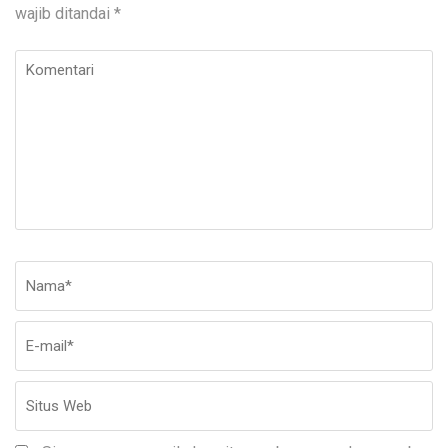
wajib ditandai
*
Komentari
Nama
*
E-
Si
ma
W