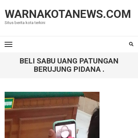
Lompat
ke
WARNAKOTANEWS.COM
konten
Situs berita kota terkini
(Tekan
Enter)
BELI SABU UANG PATUNGAN
BERUJUNG PIDANA .