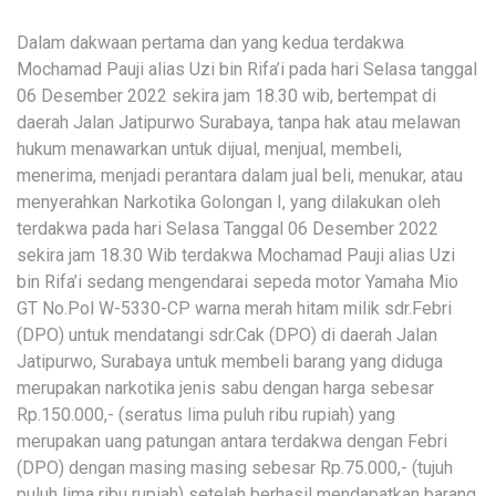
Dalam dakwaan pertama dan yang kedua terdakwa
Mochamad Pauji alias Uzi bin Rifa’i pada hari Selasa tanggal
06 Desember 2022 sekira jam 18.30 wib, bertempat di
daerah Jalan Jatipurwo Surabaya, tanpa hak atau melawan
hukum menawarkan untuk dijual, menjual, membeli,
menerima, menjadi perantara dalam jual beli, menukar, atau
menyerahkan Narkotika Golongan I, yang dilakukan oleh
terdakwa pada hari Selasa Tanggal 06 Desember 2022
sekira jam 18.30 Wib terdakwa Mochamad Pauji alias Uzi
bin Rifa’i sedang mengendarai sepeda motor Yamaha Mio
GT No.Pol W-5330-CP warna merah hitam milik sdr.Febri
(DPO) untuk mendatangi sdr.Cak (DPO) di daerah Jalan
Jatipurwo, Surabaya untuk membeli barang yang diduga
merupakan narkotika jenis sabu dengan harga sebesar
Rp.150.000,- (seratus lima puluh ribu rupiah) yang
merupakan uang patungan antara terdakwa dengan Febri
(DPO) dengan masing masing sebesar Rp.75.000,- (tujuh
puluh lima ribu rupiah) setelah berhasil mendapatkan barang