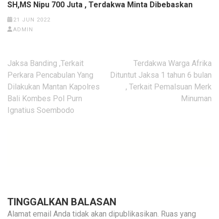
SH,MS Nipu 700 Juta , Terdakwa Minta Dibebaskan
21 JUN 2022
ADMIN
Navigasi
Jaksa Banding ,Terkait
Terdakwa Warga Afrika
pos
Perkara Pencabulan Yang
Dituntut Jaksa 1 tahun 6 bulan
Dilakukan Mantan Kapolres
, Terkait Pemalsuan Merk
Bali Kombes Pol Purn
Minuman
Ignatius Soembodo
TINGGALKAN BALASAN
Alamat email Anda tidak akan dipublikasikan.
Ruas yang