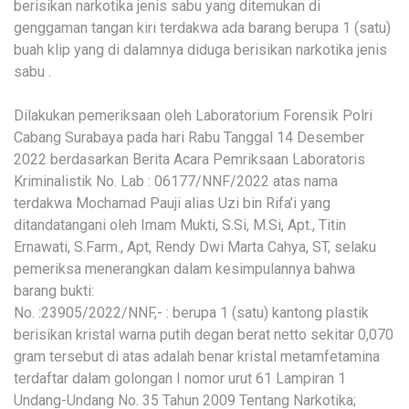
berisikan narkotika jenis sabu yang ditemukan di
genggaman tangan kiri terdakwa ada barang berupa 1 (satu)
buah klip yang di dalamnya diduga berisikan narkotika jenis
sabu .
Dilakukan pemeriksaan oleh Laboratorium Forensik Polri
Cabang Surabaya pada hari Rabu Tanggal 14 Desember
2022 berdasarkan Berita Acara Pemriksaan Laboratoris
Kriminalistik No. Lab : 06177/NNF/2022 atas nama
terdakwa Mochamad Pauji alias Uzi bin Rifa’i yang
ditandatangani oleh Imam Mukti, S.Si, M.Si, Apt., Titin
Ernawati, S.Farm., Apt, Rendy Dwi Marta Cahya, ST, selaku
pemeriksa menerangkan dalam kesimpulannya bahwa
barang bukti:
No. :23905/2022/NNF,- : berupa 1 (satu) kantong plastik
berisikan kristal warna putih degan berat netto sekitar 0,070
gram tersebut di atas adalah benar kristal metamfetamina
terdaftar dalam golongan I nomor urut 61 Lampiran 1
Undang-Undang No. 35 Tahun 2009 Tentang Narkotika;