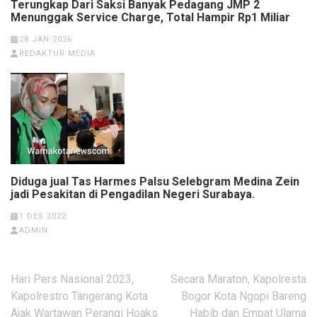
Terungkap Dari Saksi Banyak Pedagang JMP 2
Menunggak Service Charge, Total Hampir Rp1 Miliar
28 JAN 2026
REDAKTUR MEDIA
Diduga jual Tas Harmes Palsu Selebgram Medina Zein
jadi Pesakitan di Pengadilan Negeri Surabaya.
1 DES 2022
ADMIN
Navigasi
Hari Pers Nasional 2023,
Secara Maraton, Kapolresta
pos
Kapolrestro Tangerang Kota
Bogor Kota Ngopi Bareng
Ajak Wartawan Perangi Hoaks
Habib dan Empat Ulama