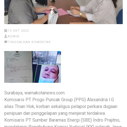
19 OKT 2022
ADMIN
TINGGALKAN KOMENTAR
Surabaya, warnakotanews.com
Komisaris PT Progo Puncak Group (PPG) Alexandria I.G
alias Thian Hok, korban sekaligus pelapor perkara dugaan
penipuan dan penggelapan yang menjerat terdakwa
Komisaris PT Sumber Baramas Energi (SBE) Indro Prajitno,
mendatangi Penghubung Komisi Yudisial (KY) wilayah Jawa