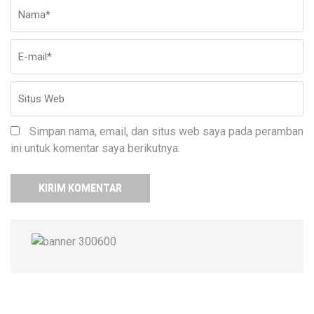
Nama
*
E-
Si
ma
W
Simpan nama, email, dan situs web saya pada peramban
ini untuk komentar saya berikutnya.