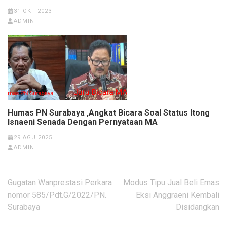
31 OKT 2023
ADMIN
Humas PN Surabaya ,Angkat Bicara Soal Status Itong
Isnaeni Senada Dengan Pernyataan MA
29 AGU 2025
ADMIN
Navigasi
Gugatan Wanprestasi Perkara
Modus Tipu Jual Beli Emas
pos
nomor 585/Pdt.G/2022/PN.
Eksi Anggraeni Kembali
Surabaya
Disidangkan