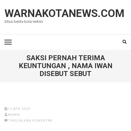
Lompat
ke
WARNAKOTANEWS.COM
konten
Situs berita kota terkini
(Tekan
Enter)
SAKSI PERNAH TERIMA
KEUNTUNGAN , NAMA IWAN
DISEBUT SEBUT
12 APR 2023
ADMIN
TINGGALKAN KOMENTAR