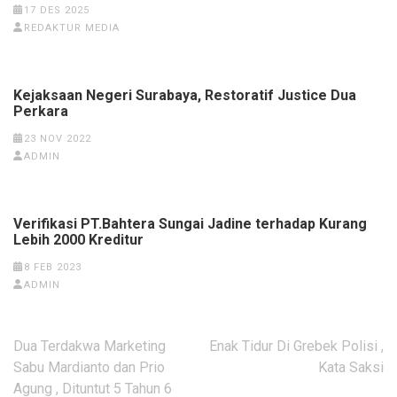
17 DES 2025
REDAKTUR MEDIA
Kejaksaan Negeri Surabaya, Restoratif Justice Dua
Perkara
23 NOV 2022
ADMIN
Verifikasi PT.Bahtera Sungai Jadine terhadap Kurang
Lebih 2000 Kreditur
8 FEB 2023
ADMIN
Navigasi
Dua Terdakwa Marketing
Enak Tidur Di Grebek Polisi ,
pos
Sabu Mardianto dan Prio
Kata Saksi
Agung , Dituntut 5 Tahun 6