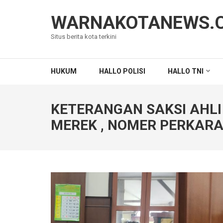
Lompat
ke
WARNAKOTANEWS.
konten
Situs berita kota terkini
(Tekan
Enter)
HUKUM
HALLO POLISI
HALLO TNI
KETERANGAN SAKSI AHL
MEREK , NOMER PERKARA 