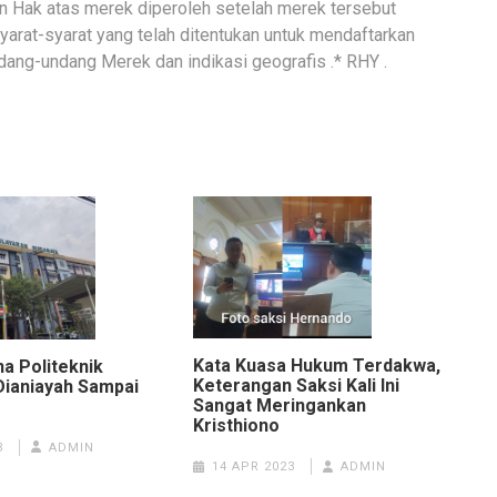
an Hak atas merek diperoleh setelah merek tersebut
arat-syarat yang telah ditentukan untuk mendaftarkan
dang-undang Merek dan indikasi geografis .* RHY .
Kata Kuasa Hukum Terdakwa,
a Politeknik
Keterangan Saksi Kali Ini
Dianiayah Sampai
Sangat Meringankan
Kristhiono
3
ADMIN
14 APR 2023
ADMIN