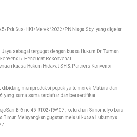
o.5/Pdt.Sus-HKI/Merek/2022/PN.Niaga Sby. yang digelar
p Jaya sebagai tergugat dengan kuasa Hukum Dr. Turman
konvensi / Pengugat Rekonvensi .
engan kuasa Hukum Hidayat SH.& Partners Konvensi
k dibidang memproduksi pupuk yaitu merek Mutiara dan
6 yang sama sama terdaftar dan bersertifikat .
ejoSari B-6 no.45 RT.02/RW.07 , kelurahan Simomulyo baru
wa Timur. Melayangkan gugatan melalui kuasa Hukumnya
2 .