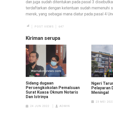
dan juga sudah ditentukan pada pasal 3 disebutk
terdaftarkan dengan ketentuan sudah memenuhi sy
merek, yang sebagai mana diatur pada pasal 4 Un
POST VIEWS:
647
Kiriman serupa
Sidang dugaan
Ngeri Tarun
Persengkokolan Pemalsuan
Pelayaran 
Surat Kuasa Oknum Notaris
Meningal
Dan Istrinya
23 MEI 202
24 JUN 2022
ADMIN