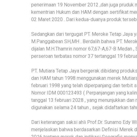
penerimaan 19 November 2012 ,dan juga pruduk me
kementrian Hukum dan HAM dengan sertifikat me
02 Maret 2020 . Dari kedua-duanya produk terseb
Sedangkan dari tergugat PT. Meroke Tetap Jaya 
M.Panggabean SH,MH . Berdalih bahwa PT. Meroke
dijalan M.H.Thamrin nomor 67,67-A,67-B Medan , 
perseroan terbatas nomor 37 tertanggal 19 februa
PT. Mutiara Tetap Jaya bergerak dibidang produk
dan HAM tahun 1998 menggunakan merek Mutiara te
februari 1998 yang telah diperpanjang dan terbit s
Nomor IDM 000123493 ( Perpanjangan yang kalin
tanggal 13 februari 2028 , yang menunjukkan da
digunakan selama 24 tahun , sejak didaftarkan tah
Dari keterangan saksi ahli Prof.Dr. Sunarno Edy
menjelaskan bahwa berdasarkan Definisi Merek 
2016 tentang merek dan indikasi Geografis meny