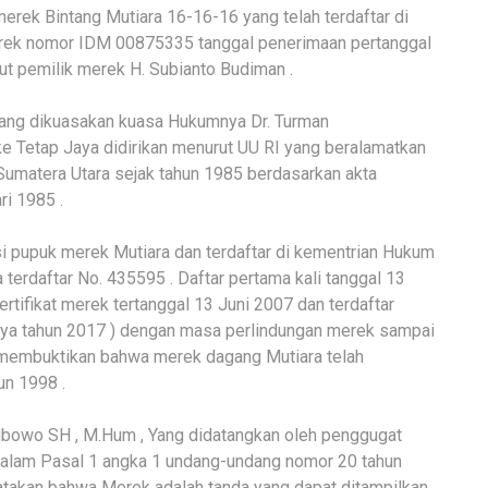
rek Bintang Mutiara 16-16-16 yang telah terdaftar di
rek nomor IDM 00875335 tanggal penerimaan pertanggal
ut pemilik merek H. Subianto Budiman .
yang dikuasakan kuasa Hukumnya Dr. Turman
 Tetap Jaya didirikan menurut UU RI yang beralamatkan
Sumatera Utara sejak tahun 1985 berdasarkan akta
ri 1985 .
si pupuk merek Mutiara dan terdaftar di kementrian Hukum
rdaftar No. 435595 . Daftar pertama kali tanggal 13
ertifikat merek tertanggal 13 Juni 2007 dan terdaftar
ya tahun 2017 ) dengan masa perlindungan merek sampai
n membuktikan bahwa merek dagang Mutiara telah
un 1998 .
 Wibowo SH , M.Hum , Yang didatangkan oleh penggugat
dalam Pasal 1 angka 1 undang-undang nomor 20 tahun
atakan bahwa Merek adalah tanda yang dapat ditampilkan