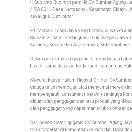
H.Subianto Budiman pemilik CV. Sumber Agung Jay
/ RW.001 , Desa Kertosono , Kecamatan Sidayu , 
sekaligus Distributor.
PT. Meroke Tetap Jaya yang berkedudukan di alama
Sumatera Utara . Sedangkan untuk wilayah Jawa Tim
Kalianak, Kecamatan Asem Rowo, Kota Surabaya ,
Dalam pokok materi gugatan di persidangan bah
hampir sama dan atau terdaftar di kementrian Hu
Menurut kuasa Hukum Hidayat SH dari CV.Sumber
diduga telah membajak atau menyamai merek klai
mempengaruhi konsumen ( petani ) sehingga kon
dibuat oleh penggugat dan atau prodak yang dibua
oleh penggugat yang dapat menurunkan omset pen
Dari pokok materi gugatan CV. Sumber Agung Jay
telah terdaftar di kementrian Hukum dan HAM den