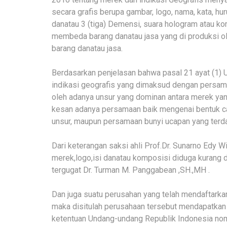
secara grafis berupa gambar, logo, nama, kata, h
danatau 3 (tiga) Demensi, suara hologram atau kom
membeda barang danatau jasa yang di produksi o
barang danatau jasa.
Berdasarkan penjelasan bahwa pasal 21 ayat (1)
indikasi geografis yang dimaksud dengan persam
oleh adanya unsur yang dominan antara merek ya
kesan adanya persamaan baik mengenai bentuk car
unsur, maupun persamaan bunyi ucapan yang terda
Dari keterangan saksi ahli Prof.Dr. Sunarno Ed
merek,logo,isi danatau komposisi diduga kurang 
tergugat Dr. Turman M. Panggabean ,SH.,MH .
Dan juga suatu perusahan yang telah mendaftar
maka disitulah perusahaan tersebut mendapatka
ketentuan Undang-undang Republik Indonesia nomo