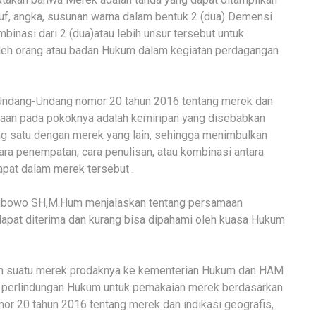
uruf, angka, susunan warna dalam bentuk 2 (dua) Demensi
binasi dari 2 (dua)atau lebih unsur tersebut untuk
leh orang atau badan Hukum dalam kegiatan perdagangan
 Undang-Undang nomor 20 tahun 2016 tentang merek dan
aan pada pokoknya adalah kemiripan yang disebabkan
ng satu dengan merek yang lain, sehingga menimbulkan
a penempatan, cara penulisan, atau kombinasi antara
pat dalam merek tersebut .
y Wibowo SH,M.Hum menjalaskan tentang persamaan
dapat diterima dan kurang bisa dipahami oleh kuasa Hukum
kan suatu merek prodaknya ke kementerian Hukum dan HAM
n perlindungan Hukum untuk pemakaian merek berdasarkan
r 20 tahun 2016 tentang merek dan indikasi geografis,