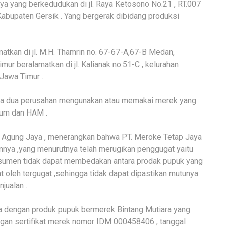
a yang berkedudukan di jl. Raya Ketosono No.21 , RT.007
Kabupaten Gersik . Yang bergerak dibidang produksi
tkan di jl. M.H. Thamrin no. 67-67-A,67-B Medan,
ur beralamatkan di jl. Kalianak no.51-C , kelurahan
Jawa Timur .
wa dua perusahan mengunakan atau memakai merek yang
kum dan HAM .
 Agung Jaya , menerangkan bahwa PT. Meroke Tetap Jaya
nnya ,yang menurutnya telah merugikan penggugat yaitu
sumen tidak dapat membedakan antara prodak pupuk yang
t oleh tergugat ,sehingga tidak dapat dipastikan mutunya
jualan .
a dengan produk pupuk bermerek Bintang Mutiara yang
gan sertifikat merek nomor IDM 000458406 , tanggal