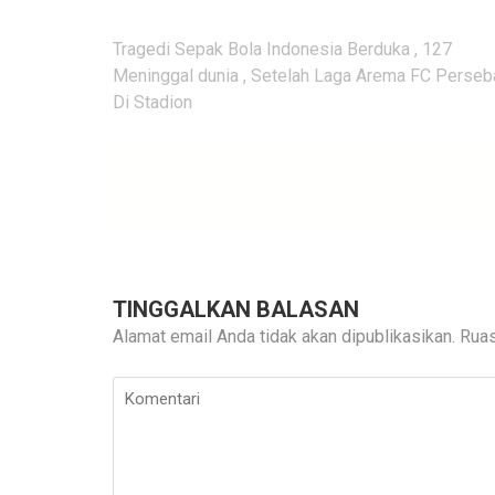
Navigasi
Tragedi Sepak Bola Indonesia Berduka , 127
pos
Meninggal dunia , Setelah Laga Arema FC Perseb
Di Stadion
TINGGALKAN BALASAN
Alamat email Anda tidak akan dipublikasikan.
Ruas
Komentari