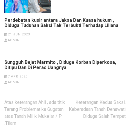
Perdebatan kusir antara Jaksa Dan Kuasa hukum ,
Diduga Tuduhan Saksi Tak Terbukti Terhadap Liliana
21 JUN 2023
ADMIN
Sungguh Bejat Marmito , Diduga Korban Diperkosa,
Ditipu Dan Di Peras Uangnya
7 APR 2023
ADMIN
Navigasi
Atas keterangan Ahli , ada titik
Keterangan Kedua Saksi,
pos
Terang Problematika Gugatan
Keberadaan Tanah Denawati
atas Tanah Milik Mukelar / P
Diduga Salah Tempat
.Tilam