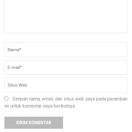
Nama
*
E-
Si
ma
W
Simpan nama, email, dan situs web saya pada peramban
ini untuk komentar saya berikutnya.