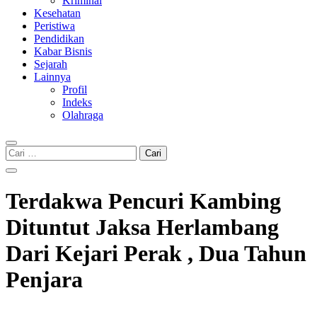
Kriminal
Kesehatan
Peristiwa
Pendidikan
Kabar Bisnis
Sejarah
Lainnya
Profil
Indeks
Olahraga
Cari
untuk:
Terdakwa Pencuri Kambing
Dituntut Jaksa Herlambang
Dari Kejari Perak , Dua Tahun
Penjara