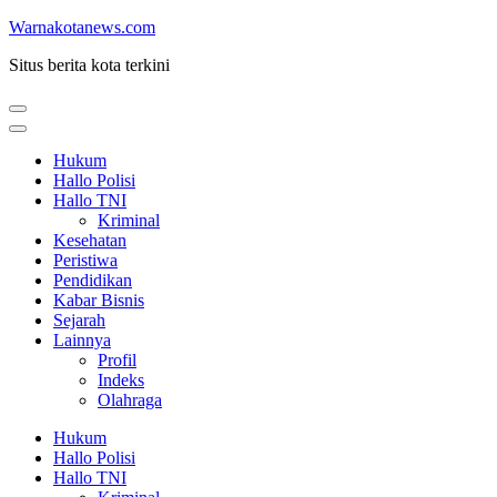
Lompat
Warnakotanews.com
ke
Situs berita kota terkini
konten
(Tekan
Enter)
Hukum
Hallo Polisi
Hallo TNI
Kriminal
Kesehatan
Peristiwa
Pendidikan
Kabar Bisnis
Sejarah
Lainnya
Profil
Indeks
Olahraga
Hukum
Hallo Polisi
Hallo TNI