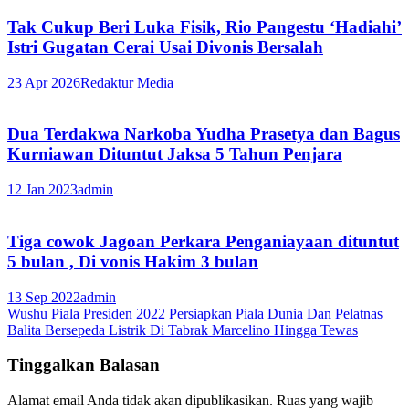
Tak Cukup Beri Luka Fisik, Rio Pangestu ‘Hadiahi’
Istri Gugatan Cerai Usai Divonis Bersalah
23 Apr 2026
Redaktur Media
Dua Terdakwa Narkoba Yudha Prasetya dan Bagus
Kurniawan Dituntut Jaksa 5 Tahun Penjara
12 Jan 2023
admin
Tiga cowok Jagoan Perkara Penganiayaan dituntut
5 bulan , Di vonis Hakim 3 bulan
13 Sep 2022
admin
Navigasi
Wushu Piala Presiden 2022 Persiapkan Piala Dunia Dan Pelatnas
Balita Bersepeda Listrik Di Tabrak Marcelino Hingga Tewas
pos
Tinggalkan Balasan
Alamat email Anda tidak akan dipublikasikan.
Ruas yang wajib