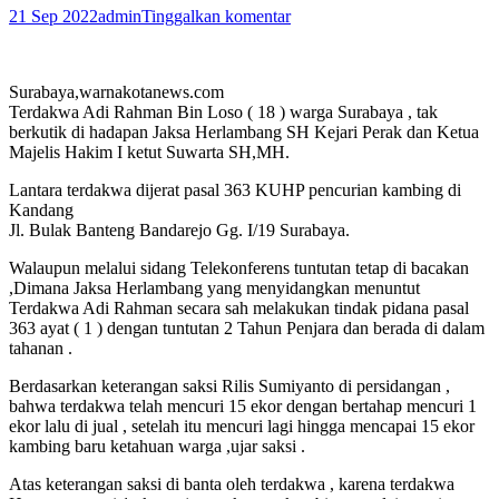
21 Sep 2022
admin
Tinggalkan komentar
Surabaya,warnakotanews.com
Terdakwa Adi Rahman Bin Loso ( 18 ) warga Surabaya , tak
berkutik di hadapan Jaksa Herlambang SH Kejari Perak dan Ketua
Majelis Hakim I ketut Suwarta SH,MH.
Lantara terdakwa dijerat pasal 363 KUHP pencurian kambing di
Kandang
Jl. Bulak Banteng Bandarejo Gg. I/19 Surabaya.
Walaupun melalui sidang Telekonferens tuntutan tetap di bacakan
,Dimana Jaksa Herlambang yang menyidangkan menuntut
Terdakwa Adi Rahman secara sah melakukan tindak pidana pasal
363 ayat ( 1 ) dengan tuntutan 2 Tahun Penjara dan berada di dalam
tahanan .
Berdasarkan keterangan saksi Rilis Sumiyanto di persidangan ,
bahwa terdakwa telah mencuri 15 ekor dengan bertahap mencuri 1
ekor lalu di jual , setelah itu mencuri lagi hingga mencapai 15 ekor
kambing baru ketahuan warga ,ujar saksi .
Atas keterangan saksi di banta oleh terdakwa , karena terdakwa