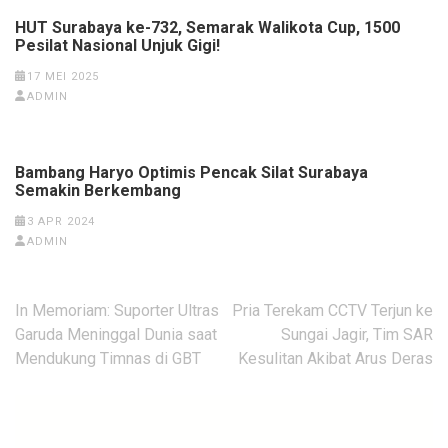
HUT Surabaya ke-732, Semarak Walikota Cup, 1500
Pesilat Nasional Unjuk Gigi!
17 MEI 2025
ADMIN
Bambang Haryo Optimis Pencak Silat Surabaya
Semakin Berkembang
3 APR 2024
ADMIN
Navigasi
In Memoriam: Suporter Ultras
Pria Terekam CCTV Terjun ke
pos
Garuda Meninggal Dunia saat
Sungai Jagir, Tim SAR
Mendukung Timnas di GBT
Kesulitan Akibat Arus Deras