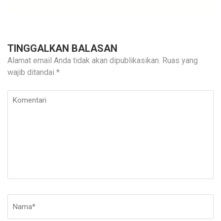
TINGGALKAN BALASAN
Alamat email Anda tidak akan dipublikasikan.
Ruas yang
wajib ditandai
*
Komentari
Nama
*
E-
Si
ma
W