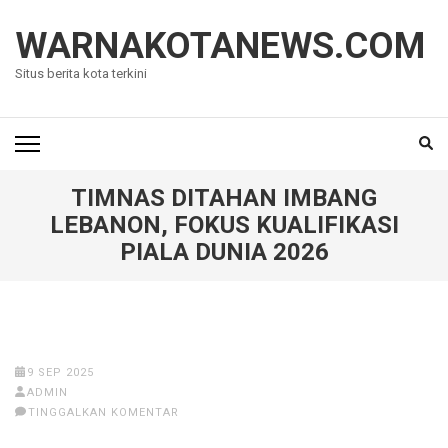
Lompat
ke
WARNAKOTANEWS.COM
konten
Situs berita kota terkini
(Tekan
Enter)
TIMNAS DITAHAN IMBANG
LEBANON, FOKUS KUALIFIKASI
PIALA DUNIA 2026
9 SEP 2025
ADMIN
TINGGALKAN KOMENTAR