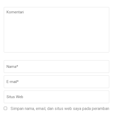
Komentari
Nama
*
E-
Si
ma
W
Simpan nama, email, dan situs web saya pada peramban