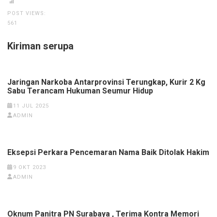
POST VIEWS:
561
Kiriman serupa
Jaringan Narkoba Antarprovinsi Terungkap, Kurir 2 Kg
Sabu Terancam Hukuman Seumur Hidup
11 JUL 2025
ADMIN
Eksepsi Perkara Pencemaran Nama Baik Ditolak Hakim
9 OKT 2023
ADMIN
Oknum Panitra PN Surabaya , Terima Kontra Memori