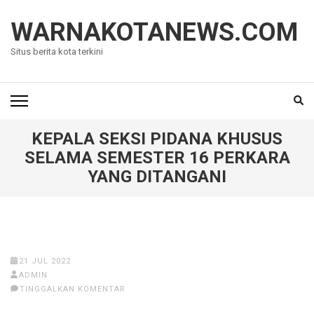
Lompat
ke
WARNAKOTANEWS.COM
konten
Situs berita kota terkini
(Tekan
Enter)
KEPALA SEKSI PIDANA KHUSUS
SELAMA SEMESTER 16 PERKARA
YANG DITANGANI
21 JUL 2022
ADMIN
TINGGALKAN KOMENTAR