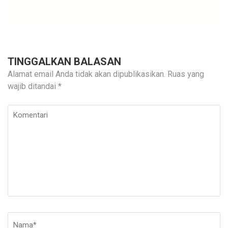
TINGGALKAN BALASAN
Alamat email Anda tidak akan dipublikasikan.
Ruas yang
wajib ditandai
*
Komentari
Nama
*
E-
Si