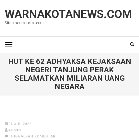
Lompat
ke
WARNAKOTANEWS.COM
konten
Situs berita kota terkini
(Tekan
Enter)
HUT KE 62 ADHYAKSA KEJAKSAAN
NEGERI TANJUNG PERAK
SELAMATKAN MILIARAN UANG
NEGARA
21 JUL 2022
ADMIN
TINGGALKAN KOMENTAR