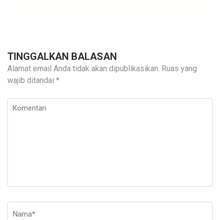
TINGGALKAN BALASAN
Alamat email Anda tidak akan dipublikasikan.
Ruas yang
wajib ditandai
*
Komentari
Nama
*
E-
Si
ma
W