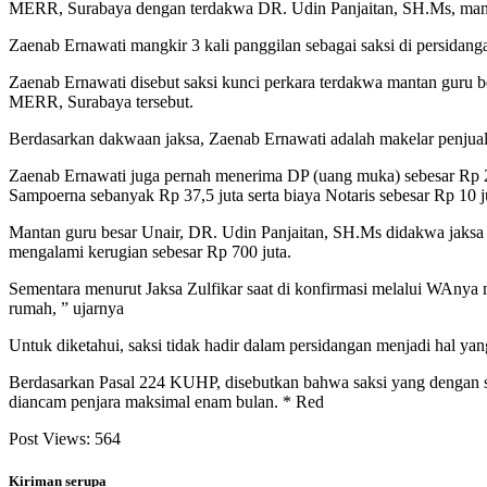
MERR, Surabaya dengan terdakwa DR. Udin Panjaitan, SH.Ms, manta
Zaenab Ernawati mangkir 3 kali panggilan sebagai saksi di persidan
Zaenab Ernawati disebut saksi kunci perkara terdakwa mantan guru be
MERR, Surabaya tersebut.
Berdasarkan dakwaan jaksa, Zaenab Ernawati adalah makelar penjual
Zaenab Ernawati juga pernah menerima DP (uang muka) sebesar Rp 200
Sampoerna sebanyak Rp 37,5 juta serta biaya Notaris sebesar Rp 10 j
Mantan guru besar Unair, DR. Udin Panjaitan, SH.Ms didakwa jaksa
mengalami kerugian sebesar Rp 700 juta.
Sementara menurut Jaksa Zulfikar saat di konfirmasi melalui WAnya 
rumah, ” ujarnya
Untuk diketahui, saksi tidak hadir dalam persidangan menjadi hal ya
Berdasarkan Pasal 224 KUHP, disebutkan bahwa saksi yang dengan s
diancam penjara maksimal enam bulan. * Red
Post Views:
564
Kiriman serupa