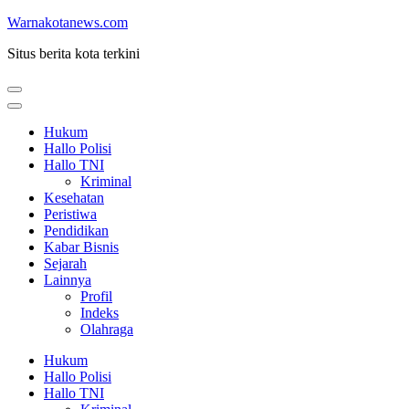
Lompat
Warnakotanews.com
ke
Situs berita kota terkini
konten
(Tekan
Enter)
Hukum
Hallo Polisi
Hallo TNI
Kriminal
Kesehatan
Peristiwa
Pendidikan
Kabar Bisnis
Sejarah
Lainnya
Profil
Indeks
Olahraga
Hukum
Hallo Polisi
Hallo TNI