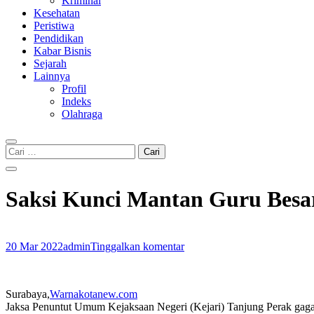
Kriminal
Kesehatan
Peristiwa
Pendidikan
Kabar Bisnis
Sejarah
Lainnya
Profil
Indeks
Olahraga
Cari
untuk:
Saksi Kunci Mantan Guru Besar
20 Mar 2022
admin
Tinggalkan komentar
Surabaya,
Warnakotanew.com
Jaksa Penuntut Umum Kejaksaan Negeri (Kejari) Tanjung Perak gagal 