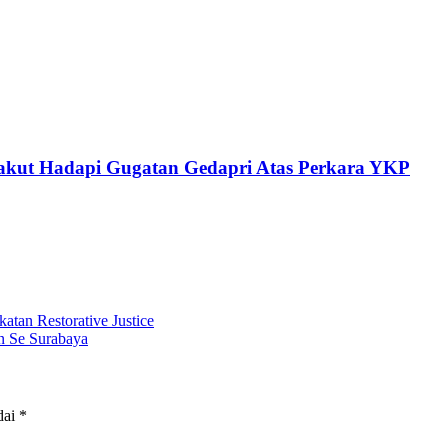
Takut Hadapi Gugatan Gedapri Atas Perkara YKP
tan Restorative Justice
n Se Surabaya
dai
*