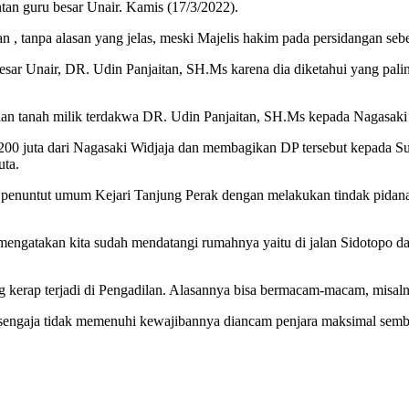
n guru besar Unair. Kamis (17/3/2022).
gan , tanpa alasan yang jelas, meski Majelis hakim pada persidangan 
sar Unair, DR. Udin Panjaitan, SH.Ms karena dia diketahui yang palin
an tanah milik terdakwa DR. Udin Panjaitan, SH.Ms kepada Nagasaki 
 juta dari Nagasaki Widjaja dan membagikan DP tersebut kepada Sultan
uta.
 penuntut umum Kejari Tanjung Perak dengan melakukan tindak pidana
mengatakan kita sudah mendatangi rumahnya yaitu di jalan Sidotopo d
ng kerap terjadi di Pengadilan. Alasannya bisa bermacam-macam, misaln
engaja tidak memenuhi kewajibannya diancam penjara maksimal sembil