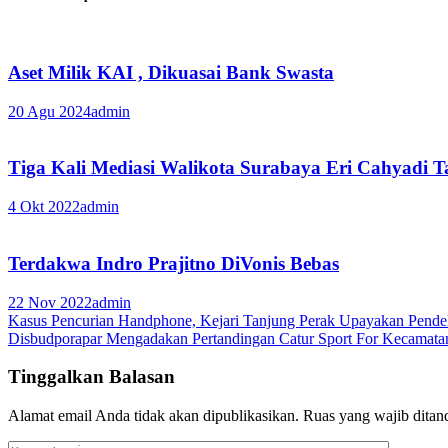
Aset Milik KAI , Dikuasai Bank Swasta
20 Agu 2024
admin
Tiga Kali Mediasi Walikota Surabaya Eri Cahyadi 
4 Okt 2022
admin
Terdakwa Indro Prajitno DiVonis Bebas
22 Nov 2022
admin
Navigasi
Kasus Pencurian Handphone, Kejari Tanjung Perak Upayakan Pendeka
Disbudporapar Mengadakan Pertandingan Catur Sport For Kecamata
pos
Tinggalkan Balasan
Alamat email Anda tidak akan dipublikasikan.
Ruas yang wajib ditan