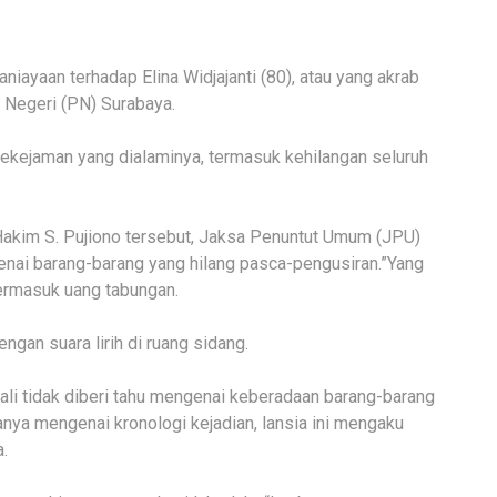
iayaan terhadap Elina Widjajanti (80), atau yang akrab
n Negeri (PN) Surabaya.
ekejaman yang dialaminya, termasuk kehilangan seluruh
Hakim S. Pujiono tersebut, Jaksa Penuntut Umum (JPU)
ai barang-barang yang hilang pasca-pengusiran.”Yang
ermasuk uang tabungan.
ngan suara lirih di ruang sidang.
li tidak diberi tahu mengenai keberadaan barang-barang
anya mengenai kronologi kejadian, lansia ini mengaku
.