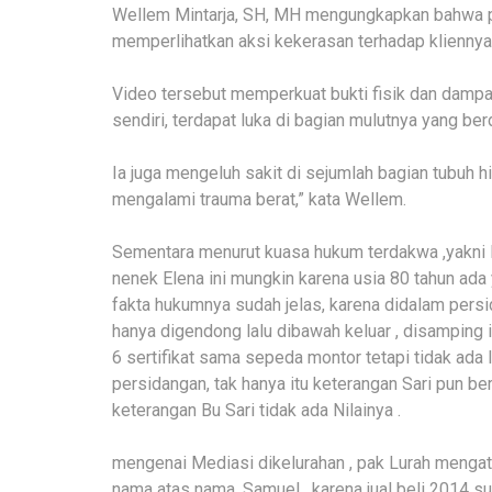
Wellem Mintarja, SH, MH mengungkapkan bahwa pi
memperlihatkan aksi kekerasan terhadap kliennya
Video tersebut memperkuat bukti fisik dan dampa
sendiri, terdapat luka di bagian mulutnya yang ber
Ia juga mengeluh sakit di sejumlah bagian tubuh h
mengalami trauma berat,” kata Wellem.
Sementara menurut kuasa hukum terdakwa ,yakn
nenek Elena ini mungkin karena usia 80 tahun ada y
fakta hukumnya sudah jelas, karena didalam persi
hanya digendong lalu dibawah keluar , disamping 
6 sertifikat sama sepeda montor tetapi tidak ada l
persidangan, tak hanya itu keterangan Sari pun ber
keterangan Bu Sari tidak ada Nilainya .
mengenai Mediasi dikelurahan , pak Lurah mengata
nama atas nama. Samuel , karena jual beli 2014 s