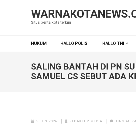
Lompat
ke
WARNAKOTANEWS.
konten
Situs berita kota terkini
(Tekan
Enter)
HUKUM
HALLO POLISI
HALLO TNI
SALING BANTAH DI PN SU
SAMUEL CS SEBUT ADA K
5 JUN 2026
REDAKTUR MEDIA
TINGGALK