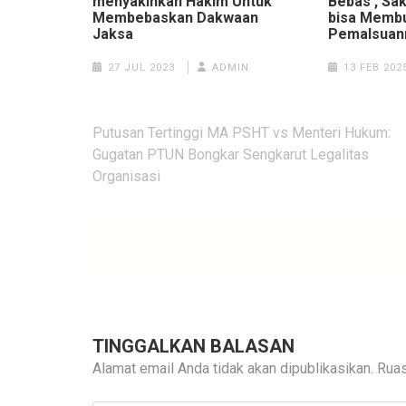
menyakinkan Hakim Untuk
Bebas , Sa
Membebaskan Dakwaan
bisa Membu
Jaksa
Pemalsuan
27 JUL 2023
ADMIN
13 FEB 202
Navigasi
Putusan Tertinggi MA PSHT vs Menteri Hukum:
pos
Gugatan PTUN Bongkar Sengkarut Legalitas
Organisasi
TINGGALKAN BALASAN
Alamat email Anda tidak akan dipublikasikan.
Ruas