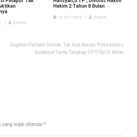
ksi Pelapor Tak
Hansyah,S.TP , Divonis Hakim
ktikan
Hakim 2 Tahun 8 Bulan
nya
18 OKT 2024
ADMIN
5
ADMIN
Gugatan Perdata Ditolak, Tak Ada Alasan Polrestabes
Surabaya Tunda Tangkap DPO Rp15 Miliar
 yang wajib ditandai
*