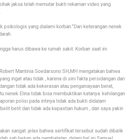
hak jaksa telah memutar bukti rekaman video yang
.
k psikologis yang dialami korban.”Dari keterangan nenek
darah.
ingga harus dibawa ke rumah sakit. Korban saat ini
i Robert Mantinia Soedarsono SH,MH mengatakan bahwa
ang ingat atau tidak , karena di sini fakta persidangan dan
dangan tidak ada kekerasan atau penganiayaan berat,
itu nenek Elina tidak bisa membuktikan katanya. kehilangan
aporan polisi pada intinya tidak ada bukti didalam
belit belit dan tidak ada kepastian hukum , dan saya yakin
kan sangat. jelas bahwa sertifikat tersebut sudah dibalik
udah sah belum ada pembatalan ,dalam hal ini Samuel