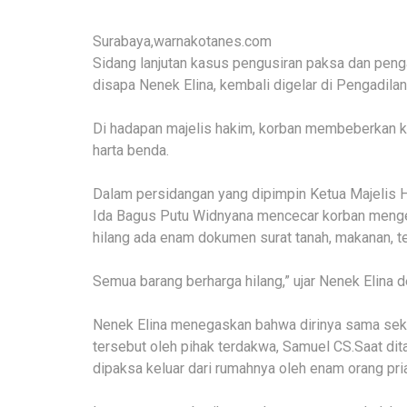
Surabaya,warnakotanes.com
Sidang lanjutan kasus pengusiran paksa dan pengan
disapa Nenek Elina, kembali digelar di Pengadila
Di hadapan majelis hakim, korban membeberkan k
harta benda.
Dalam persidangan yang dipimpin Ketua Majelis 
Ida Bagus Putu Widnyana mencecar korban mengen
hilang ada enam dokumen surat tanah, makanan, t
Semua barang berharga hilang,” ujar Nenek Elina de
Nenek Elina menegaskan bahwa dirinya sama seka
tersebut oleh pihak terdakwa, Samuel CS.Saat dit
dipaksa keluar dari rumahnya oleh enam orang pria