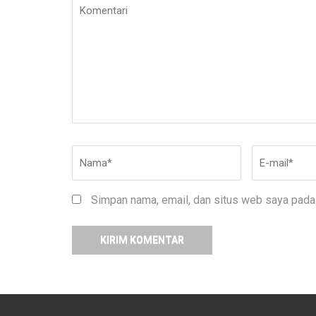
Komentari
Nama
*
E-
mail
*
Simpan nama, email, dan situs web saya pada 